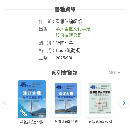
書籍資訊
作
者：
看雜誌編輯部
出版
華人希望文化事業
社：
股份有限公司
類
別：
新聞時事
格
式：
Epub 流動版
上架
2025/9/4
日：
系列書資訊
MORE
看雜誌第277期
看雜誌第276期
看雜誌第277期
看雜