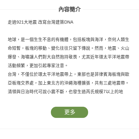
內容簡介
走過921大地震 改寫台灣建築DNA
地球，是一個生生不息的有機體，包括板塊與海洋，奈何人類生
命短暫，板塊的移動、變化往往只留下傳說。然而，地震、火山
爆發、海嘯讓人們對大自然抱持敬畏，尤其近年環太平洋地震帶
活動頻繁，更加引起專家注意。
台灣，不僅位於環太平洋地震帶上，東部也是菲律賓海板塊與歐
亞板塊交界處，加上東北方的沖繩海槽擴張，共有三處地震帶。
清領與日治時代可說小震不斷，也發生過芮氏規模7以上的地
震，死亡人數超過2,000人以上的有1935年新竹—苗栗大地震
（關刀大地震，罹難人數3,276），以及1999年921大地震（罹
更多
難人數2,415），影響深遠。
1935年之後，新竹、台東、宜蘭增設地震觀測站，1999年之
後，建築法規如耐震設計、混凝土大幅提高建築耐震係數。而建