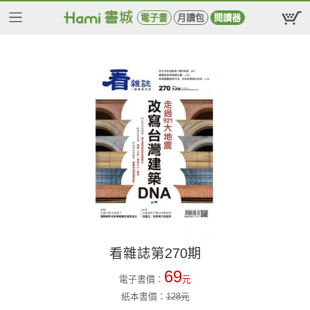
電子書
月讀包
閱讀器
看雜誌第270期
69
電子書價：
元
紙本書價：
128
元