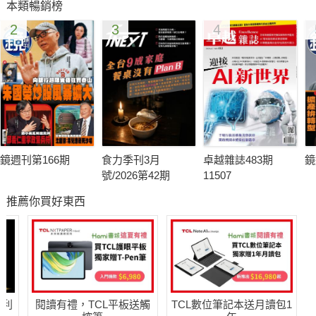
本類暢銷榜
設公司在當時成為眾矢之的，中部一位品牌建商曾說，921之後
2
3
4
大家才開始注意到地震對建築的影響，而另一位建商則說買地從
此屏除斷層帶。
而非鋼筋混凝土的建築又該有哪些注意事項？過往的傳統建築或
日式建築是否會有不同的抗震能力？921大地震對台灣建築影響
重大，加上近年推行減碳建築，一起聽聽專家的看法。
鏡週刊第166期
食力季刊3月
卓越雜誌483期
鏡
921大地震前的台灣建築：傑出建築師郭俊沛剖析孰優孰劣 ⊙謝
號/2026第42期
11507
平平
推薦你買好東西
921大地震後的建設業：建商二代林鼎強的「建設MLB」夢想 ⊙
謝平平
921大地震後的台灣建築：林育信剖析耐震建築之韌性設計 ⊙謝
平平
921大地震後的台灣建築：蔡耀賢談低碳建築的設計 ⊙謝平平
哈利
閱讀有禮，TCL平板送觸
TCL數位筆記本送月讀包1