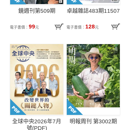
鏡週刊第509期
卓越雜誌483期11507
99
128
電子書價：
元
電子書價：
元
全球中央2026年7月
明報周刊 第3002期
號(PDF)