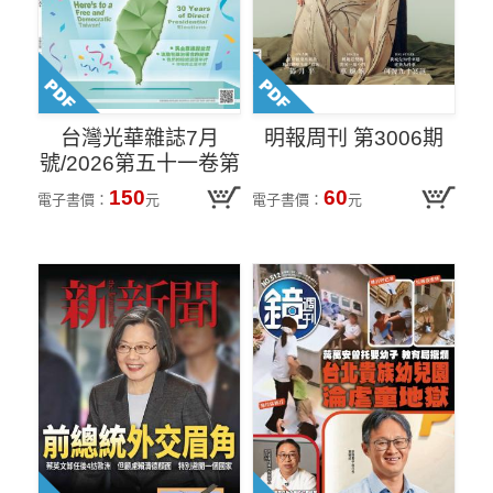
台灣光華雜誌7月
明報周刊 第3006期
號/2026第五十一卷第
7期
150
60
電子書價：
元
電子書價：
元