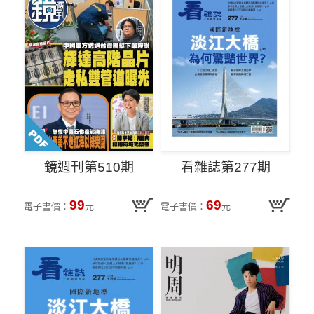
鏡週刊第510期
看雜誌第277期
99
69
電子書價：
元
電子書價：
元