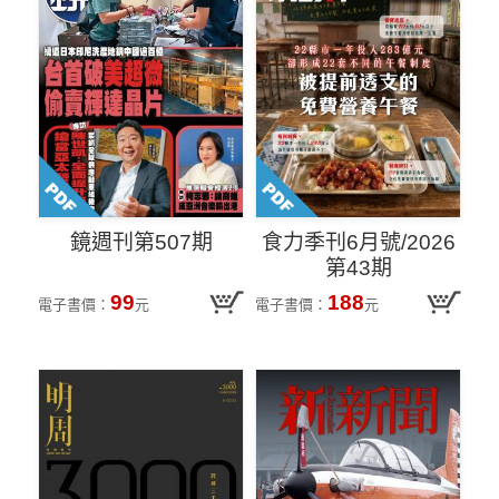
鏡週刊第507期
食力季刊6月號/2026
第43期
99
188
電子書價：
元
電子書價：
元