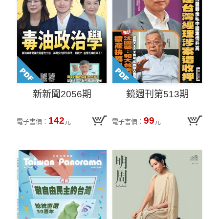
新新聞2056期
鏡週刊第513期
142
99
電子書價：
元
電子書價：
元