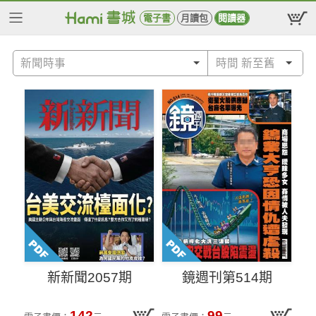
電子書
月讀包
閱讀器
新聞時事
時間 新至舊
新新聞2057期
鏡週刊第514期
142
99