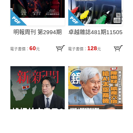
明報周刊 第2994期
卓越雜誌481期11505
60
128
電子書價：
元
電子書價：
元