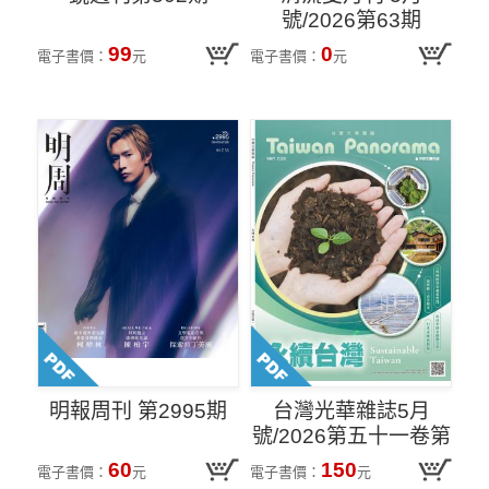
號/2026第63期
99
0
電子書價：
元
電子書價：
元
明報周刊 第2995期
台灣光華雜誌5月
號/2026第五十一卷第
5期
60
150
電子書價：
元
電子書價：
元