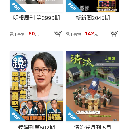
明報周刊 第2996期
新新聞2045期
60
142
電子書價：
元
電子書價：
元
鏡週刊第502期
清流雙月刊 5月