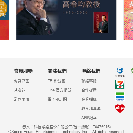
會員服務
關注我們
聯絡我們
會員專區
FB 粉絲團
聯絡客服
兌換券
Line 官方帳號
合作提案
常見問題
電子報訂閱
企業採購
教育部專案
AI聲繪本
春水堂科技娛樂股份有限公司(統一編號：70476915)
©Spring House Entertainment Technology Inc. – All rights reserved.