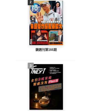
2
鏡週刊第166期
3