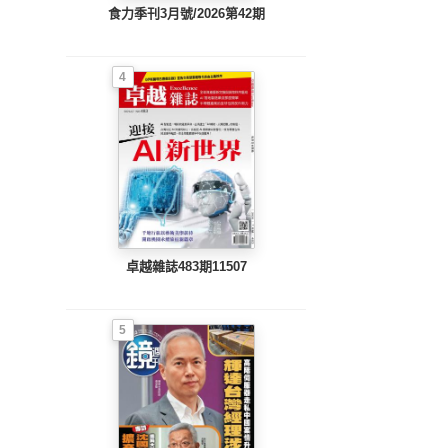
食力季刊3月號/2026第42期
4
卓越雜誌483期11507
5