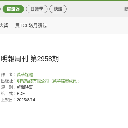
閱讀器
日常學
快讀
大獎
買TCL送月讀包
明報周刊 第2958期
作
者：
萬華媒體
出版社：
明報雜誌有限公司（萬華媒體成員﹚
類
別：
新聞時事
格
式：
PDF
上架日：
2025/8/14