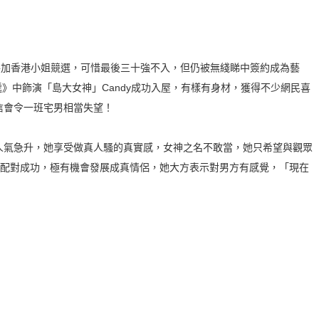
六年參加香港小姐競選，可惜最後三十強不入，但仍被無綫睇中簽約成為藝
遞》中飾演「島大女神」Candy成功入屋，有樣有身材，獲得不少網民喜
信會令一班宅男相當失望！
人氣急升，她享受做真人騷的真實感，女神之名不敢當，她只希望與觀眾
上配對成功，極有機會發展成真情侶，她大方表示對男方有感覺，「現在