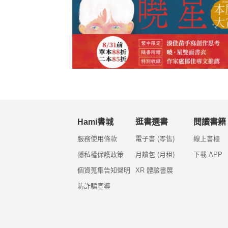
Hami書城
逛書選書
閱讀書籍
服務使用條款
電子書 (零售)
線上書櫃
隱私權保護政策
月讀包 (月租)
下載 APP
個資蒐集告知聲明
XR 體驗書展
防詐騙宣導