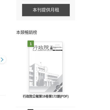
本刊提供月租
本類暢銷榜
1
 第3003期
明報周刊 第3002期
明報周刊 第3001期
明報
行政院公報第18卷第172期(PDF)