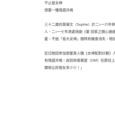
不止是女神
想要一種情感共鳴
三十二歲的葉蒨文（Sophie）於二○一
人，二○一七年憑處境劇《愛 回家之開心速
愛，不過「島大女神」隨時有機會消失，相
近日她因參加戀愛真人騷《女神配對計劃》
有情感共鳴。說到與曾展望（GM）在節目
關係比好朋友多少少！」