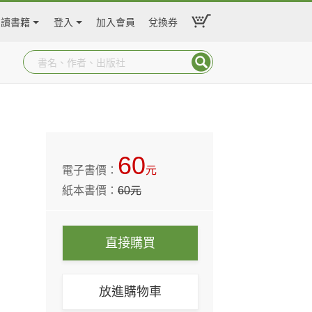
閱讀書籍
登入
加入會員
兌換券
60
電子書價：
元
紙本書價：
60
元
直接購買
放進購物車