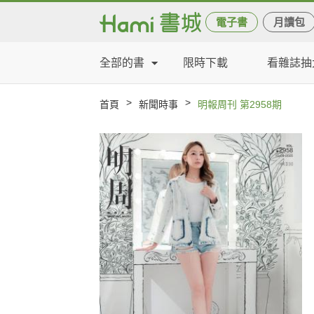
電子書
月讀包
全部的書
限時下載
看雜誌抽
>
>
首頁
新聞時事
明報周刊 第2958期