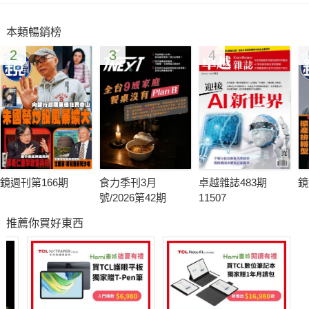
是非常堅持…………………..
本類暢銷榜
2
3
4
◎ 黃信維、楊舒媚
〈完整內容請見新新聞1966期〉
鏡週刊第166期
食力季刊3月
卓越雜誌483期
鏡
號/2026第42期
11507
推薦你買好東西