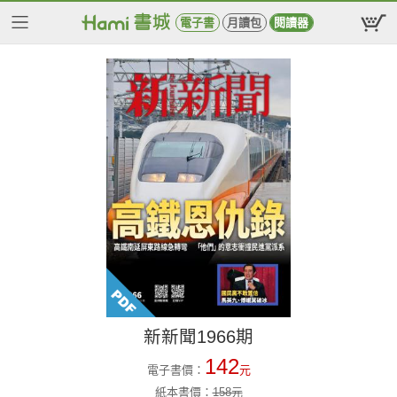
電子書
月讀包
閱讀器
新新聞1966期
142
電子書價：
元
紙本書價：
158
元