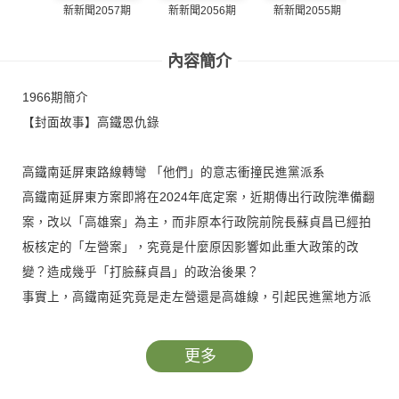
新新聞2057期
新新聞2056期
新新聞2055期
新新
內容簡介
1966期簡介
【封面故事】高鐵恩仇錄
高鐵南延屏東路線轉彎 「他們」的意志衝撞民進黨派系
高鐵南延屏東方案即將在2024年底定案，近期傳出行政院準備翻
案，改以「高雄案」為主，而非原本行政院前院長蘇貞昌已經拍
板核定的「左營案」，究竟是什麼原因影響如此重大政策的改
變？造成幾乎「打臉蘇貞昌」的政治後果？
事實上，高鐵南延究竟是走左營還是高雄線，引起民進黨地方派
系的猜忌。據了解，行政院目前雖稱仍未定案，但其實心證已傾
向高雄案了，這樣一個政策轉變，既讓原本完工的時間延長、經
更多
費增加，也引政治嫌隙，而且是民進黨自己人猜忌。是哪一股力
量硬是轉出此一變局？據指出，其實是因為一群人的意見，而且