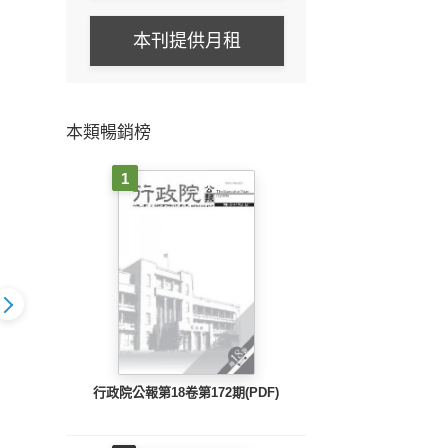
本刊提供月租
本類暢銷榜
1
月號/2025
食力季刊3月號/2025
食力季刊12月號/2024
食力季
行政院公報第18卷第172期(PDF)
39期
第38期
第37期