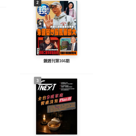
2
鏡週刊第166期
3