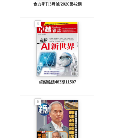
食力季刊3月號/2026第42期
4
卓越雜誌483期11507
5