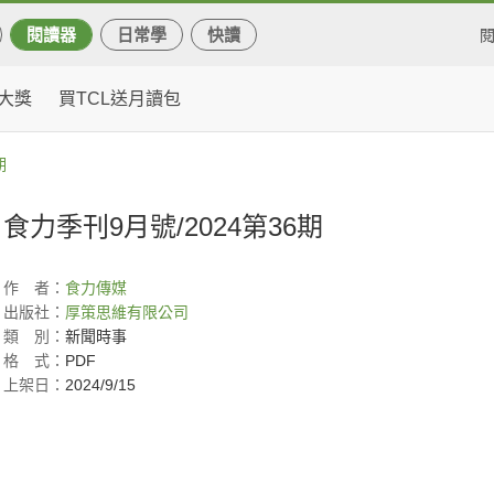
閱讀器
日常學
快讀
大獎
買TCL送月讀包
期
食力季刊9月號/2024第36期
作
者：
食力傳媒
出版社：
厚策思維有限公司
類
別：
新聞時事
格
式：
PDF
上架日：
2024/9/15