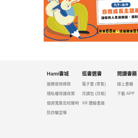
Hami書城
逛書選書
閱讀書籍
服務使用條款
電子書 (零售)
線上書櫃
隱私權保護政策
月讀包 (月租)
下載 APP
個資蒐集告知聲明
XR 體驗書展
防詐騙宣導