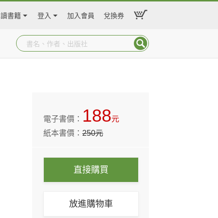
閱讀書籍
登入
加入會員
兌換券
188
電子書價：
元
紙本書價：
250
元
直接購買
放進購物車