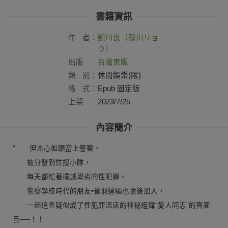
書籍資訊
作
者：
鯨川良（鯨川リョ
ウ）
出版
台灣東販
社：
類
別：
休閒娛樂(限)
格
式：
Epub 固定版
上架
2023/7/25
日：
內容簡介
" 但木心如願當上警察，
被分發到性搜小隊，
每天都忙著撲滅卑劣的性犯罪。
警察學校時代的朋友•雀羽達驅也隨後加入，
一起追查疑似成了性犯罪溫床的神祕組織“愛人同志”的真面
目──！！