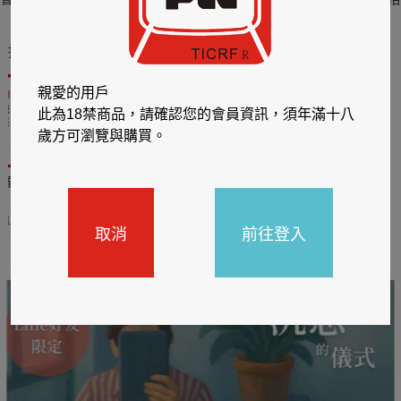
交…卻被趁勢滑了
進來2
推薦你買好東西
親愛的用戶
此為18禁商品，請確認您的會員資訊，須年滿十八
歲方可瀏覽與購買。
送觸
TCL數位筆記本送月讀包1
BOOX電子閱讀器加購皮
年
套5折
31
2026/06/20 - 2026/08/31
2026/06/20 - 2026/08/31
取消
前往登入
主題書展