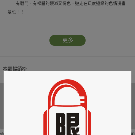
有戰鬥，有裸體的硬派又情色、遊走在尺度邊緣的色情漫畫
是也！！
本書特色
更多
前人未踏，前代未聞，認真的情色喜劇就此誕生！！
專門取締蔓延於世的性犯罪的組織『性犯罪特殊對策小
組』，通稱『性搜小隊』。"
本類暢銷榜
2
3
4
會長島耕作(08)
會長島耕作(11)
明明說好只是股
相