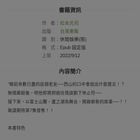
書籍資訊
作
者：
松本光司
出版
台灣東販
社：
類
別：
休閒娛樂(限)
格
式：
Epub 固定版
上架
2022/9/12
日：
內容簡介
"眼前命數已盡的這個老友──西山的口中會說出什麼遺言！？
無情廝殺後，明他即將把過往情誼劃下休止符──
接下來，以富士山麓‧蘆之湖為舞台，開啟嶄新的故事──！！
敬請期待第7集發售！！
本書特色