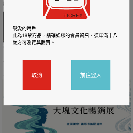
推薦你買好東西
親愛的用戶
此為18禁商品，請確認您的會員資訊，須年滿十八
歲方可瀏覽與購買。
哈利
閱讀有禮，TCL平板送觸
TCL數位筆記本送月讀包1
控筆
年
31
2026/06/20 - 2026/08/31
2026/06/20 - 2026/08/31
取消
前往登入
主題書展