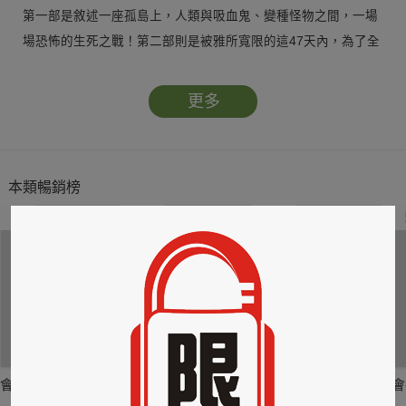
第一部是敘述一座孤島上，人類與吸血鬼、變種怪物之間，一場
場恐怖的生死之戰！第二部則是被雅所寬限的這47天內，為了全
日本甚至是全人類的未來，宮本明將賭上性命與雅做最後的搏
鬥!!然而由於阻止雅釋放毒蚊失敗之故，全日本都遭遇空前危
更多
機，因此第三部的舞台便轉到日本本土，明誓言將與雅戰到其中
一方死去為止……！！
本類暢銷榜
本作不只改編成真人電影，尚有真人電視劇以及電玩喔!!"
2
3
4
會長島耕作(05)
會長島耕作(09)
會長島耕作(12)
會