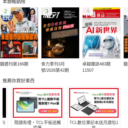
本類暢銷榜
ATOM BOYZ》上週五錄製最終總決
2
3
4
賽，究竟是哪些少年能脫穎而出，
順利成團出道，令人引頸期盼。少
年們一路蛻變、成長，走向成名之
路，本刊獨家專訪已預備出道的人
氣前五名林煥鈞、小孩、蔡承祐、
林佳辰和黃文廷，分享他們從青澀
男孩初登舞台到幻化成偶像男神的
鏡週刊第166期
食力季刊3月
卓越雜誌483期
鏡
心路歷程。（張子萩、梁僑恩）
號/2026第42期
11507
推薦你買好東西
哈利
閱讀有禮，TCL平板送觸
TCL數位筆記本送月讀包1
控筆
年