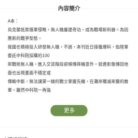
內容簡介
A本：
烏克蘭抵禦俄軍侵略，無人機屢建奇功，成為戰場新利器。為因
應新的戰爭型態，
我國也積極投入研發無人機，不過，本刊近日接獲爆料，指陸軍
委託中科院採購的100
架戰術無人機，進入交貨階段卻頻傳摔機意外，就連影像傳回地
面也出現畫面不穩定或
傳輸中斷，無法讓第一線的戰士掌握先機，在灘岸殲滅來襲的敵
軍。雖然中科院一再強
調品質無虞，卻遭爆暗留近4億元預算未發包，包括檢調及國安
會都已介入了解，全案
更多
疑雲有待釐清。
B本：
台灣男團選秀節目《原子少年