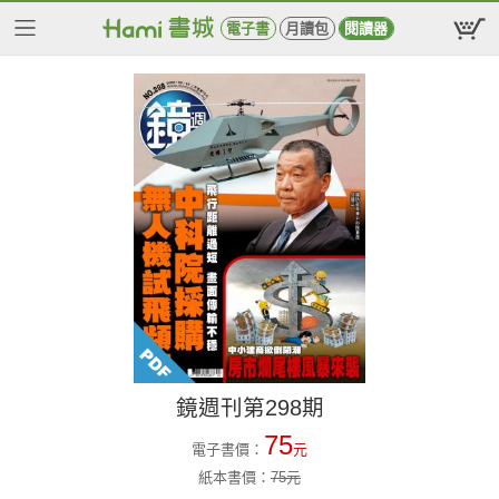
電子書
月讀包
閱讀器
鏡週刊第298期
75
電子書價：
元
紙本書價：
75
元