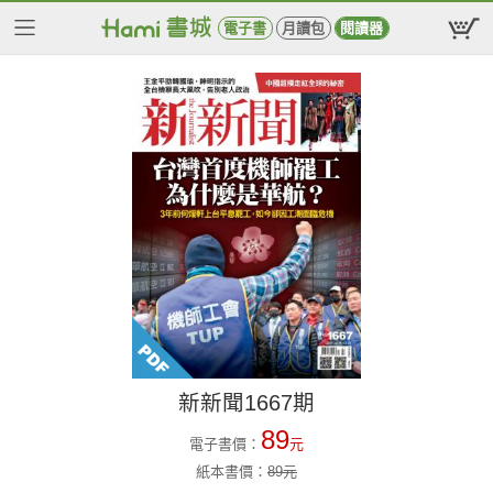
電子書
月讀包
閱讀器
新新聞1667期
89
電子書價：
元
紙本書價：
89
元