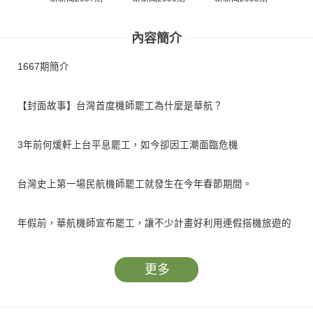
內容簡介
1667期簡介
【封面故事】台灣首度機師罷工為什麼是華航？
3年前何煖軒上台平息罷工，如今卻因工潮面臨危機
台灣史上第一場民航機師罷工就發生在今年春節期間。
年假前，華航機師宣布罷工，讓不少計畫好利用連假搭機旅遊的
民眾心惶惶，生怕連假只得一場空。
更多
發動罷工的機師工會以「失去信任感」為由，拒絕主管勞工業務
的勞動部介入，因此剛接任交通部長的林佳龍出面負責協調勞資