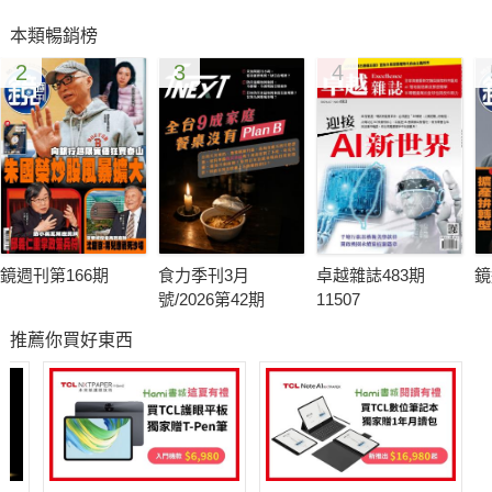
談判。這成了他接任交長後第一個大挑戰。
本類暢銷榜
2
3
4
頻頻出現勞資糾紛和罷工，已讓華航小股東們投下不信任票，開
春後華航股價一度跌破面額。
而在政治效應上，有人擔心華航董事長何煖軒的強勢會搞壞勞資
關係，進而影響總統選情。也有執政黨立委點名他下台，一場
「拔何」已然展開。
鏡週刊第166期
食力季刊3月
卓越雜誌483期
鏡
罷工拖愈久，何煖軒不適任的聲浪就會愈大。3年前華航空服員
號/2026第42期
11507
罷工，何煖軒說：「一切都因前資方錯估情勢。」如今這段話以
推薦你買好東西
乎也適用在何煖軒的身上。
◎林哲良