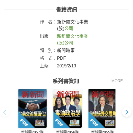
書籍資訊
作
者：
新新聞文化事業
(股)
公司
出版
新新聞文化事業
社：
(股)公司
類
別：
新聞時事
格
式：
PDF
上架
2019/2/13
日：
系列書資訊
MORE
新新聞2057期
新新聞2056期
新新聞2055期
新新