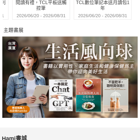
哈利
閱讀有禮，TCL平板送觸
TCL數位筆記本送月讀包1
控筆
年
〈完整內容請見新新聞1667期〉
31
2026/06/20 - 2026/08/31
2026/06/20 - 2026/08/31
主題書展
Hami書城