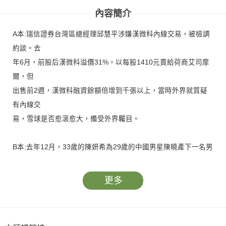
內容簡介
A本:瑞信證券台灣區總經理邱慧平涉嫌漢微科內線交易，被檢調
約談。去
年6月，前股后漢微科溢價31%，以每股1410元賣給荷商艾司摩
爾，但
出售前2週，漢微科融資餘額倍增到千張以上，當時外界就質疑
有內線交
易，雪球是否愈滾愈大，備受外界矚目。
B本:去年12月，33歲的陳妍希為29歲的中國男星陳曉產下一名男
嬰，本刊直擊，她不僅產後身材緩慢恢復中，並且孤身遊蕩台
北，
更多
靠吃跟美體填補空虛。據了解，老公陳曉在中國忙著拍戲，陳妍
希
自己和娘家一肩扛起育兒重擔，多少拖延到她的復出之路。