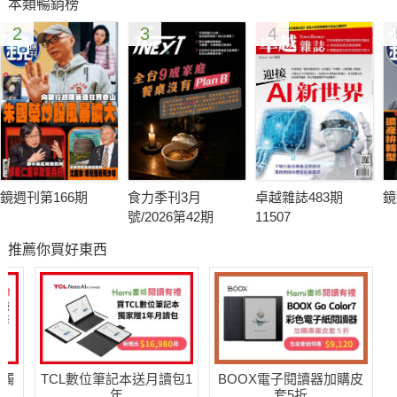
本類暢銷榜
2
3
4
鏡週刊第166期
食力季刊3月
卓越雜誌483期
鏡
號/2026第42期
11507
推薦你買好東西
送觸
TCL數位筆記本送月讀包1
BOOX電子閱讀器加購皮
年
套5折