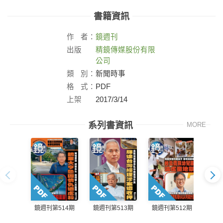
書籍資訊
作
者：
鏡週刊
出版
精鏡傳媒股份有限
社：
公司
類
別：
新聞時事
格
式：
PDF
上架
2017/3/14
日：
系列書資訊
MORE
鏡週刊第514期
鏡週刊第513期
鏡週刊第512期
鏡週