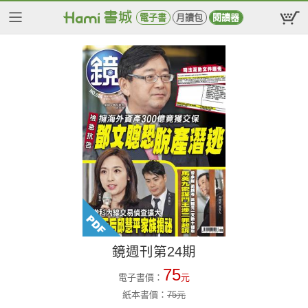
電子書
月讀包
閱讀器
鏡週刊第24期
75
電子書價：
元
紙本書價：
75
元