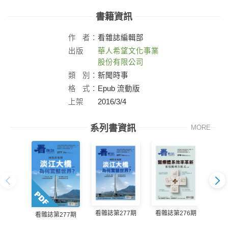
書籍資訊
作
者：
看雜誌編輯部
出版
華人希望文化事業
社：
股份有限公司
類
別：
新聞時事
格
式：
Epub 流動版
上架
2016/3/4
日：
系列書資訊
MORE
看雜誌第277期
看雜誌第276期
看雜誌第277期
看雜