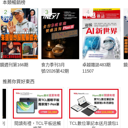
本類暢銷榜
2
3
4
鏡週刊第166期
食力季刊3月
卓越雜誌483期
鏡
號/2026第42期
11507
推薦你買好東西
哈利
閱讀有禮，TCL平板送觸
TCL數位筆記本送月讀包1