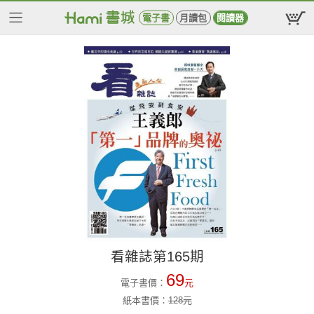
電子書
月讀包
閱讀器
看雜誌第165期
69
電子書價：
元
紙本書價：
128
元