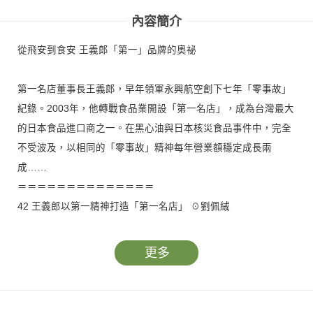
內容簡介
從飛安到食安 王義郎「第一」品牌的奧祕
第一名店董事長王義郎，早年領軍永興航空創下七年「零事故」
紀錄。2003年，他轉戰食品業開設「第一名店」，成為台灣最大
的日本食品進口商之一。在黑心油與日本核災食品事件中，完全
不受波及，以相同的「零事故」精神每年營業額穩定成長兩
成……
＝＝＝＝＝＝＝＝＝＝＝＝＝＝
42 王義郎以第一精神打造「第一名店」 ☉劉佩絨
48 王義郎追求品質第一的精彩人生 ☉劉佩絨
54 媲美鹿兒島豬肉 連錦樹以40年功力養出「天麴豬」 ⊙李唐峰
更多