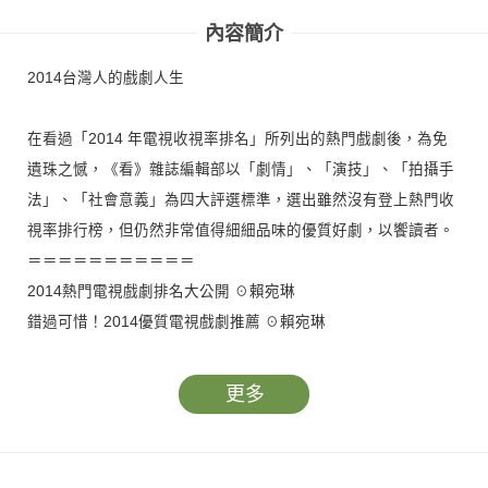
內容簡介
2014台灣人的戲劇人生
在看過「2014 年電視收視率排名」所列出的熱門戲劇後，為免
遺珠之憾，《看》雜誌編輯部以「劇情」、「演技」、「拍攝手
法」、「社會意義」為四大評選標準，選出雖然沒有登上熱門收
視率排行榜，但仍然非常值得細細品味的優質好劇，以饗讀者。
＝＝＝＝＝＝＝＝＝＝＝
2014熱門電視戲劇排名大公開 ☉賴宛琳
錯過可惜！2014優質電視戲劇推薦 ☉賴宛琳
《雨後驕陽》拍出屬於台灣的時代劇 ☉曾允盈
《新聞急先鋒》犀利逼問觀眾新聞良知 ☉賴宛琳
更多
和《小海女》一同找回純真的勇氣 ☉賴宛琳
《未生》真實勾勒職場新鮮人的處境 ☉曾允盈