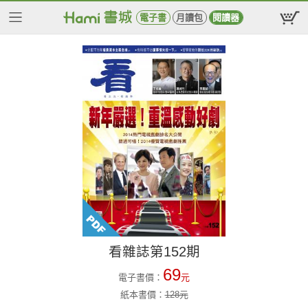
電子書
月讀包
閱讀器
看雜誌第152期
69
電子書價：
元
紙本書價：
128
元