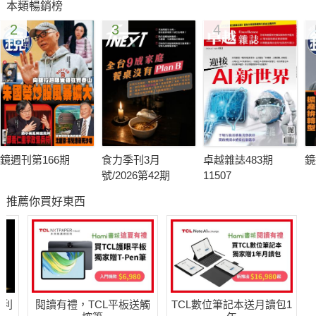
本類暢銷榜
2
3
4
鏡週刊第166期
食力季刊3月
卓越雜誌483期
鏡
號/2026第42期
11507
推薦你買好東西
哈利
閱讀有禮，TCL平板送觸
TCL數位筆記本送月讀包1