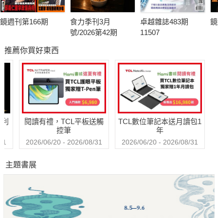
鏡週刊第166期
食力季刊3月
卓越雜誌483期
鏡
號/2026第42期
11507
推薦你買好東西
哈利
閱讀有禮，TCL平板送觸
TCL數位筆記本送月讀包1
控筆
年
31
2026/06/20 - 2026/08/31
2026/06/20 - 2026/08/31
主題書展