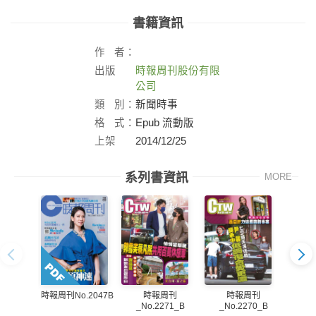
書籍資訊
作
者：
出版
時報周刊股份有限
社：
公司
類
別：
新聞時事
格
式：
Epub 流動版
上架
2014/12/25
日：
系列書資訊
MORE
時報周刊
時報周刊
時報周刊No.2047B
_No.2271_B
_No.2270_B
_N