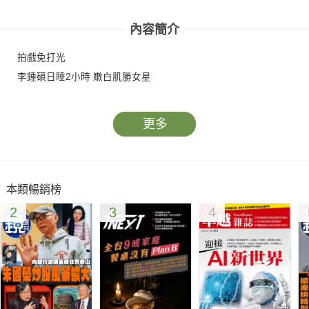
內容簡介
拍戲免打光
李鍾碩日睡2小時 嫩白肌勝女星
更多
本類暢銷榜
2
3
4