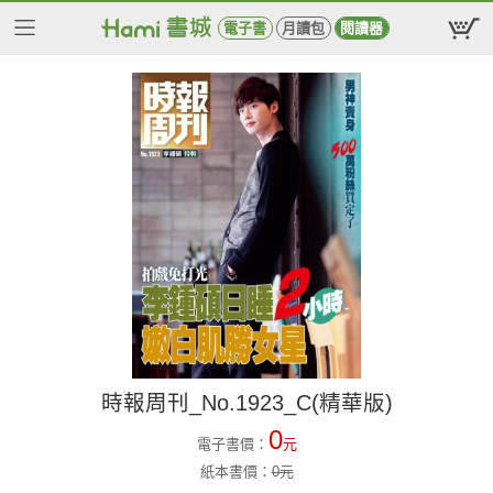
電子書
月讀包
閱讀器
時報周刊_No.1923_C(精華版)
0
電子書價：
元
紙本書價：
0
元