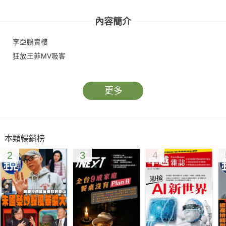
內容簡介
李亞鵬賣樓
狂放王菲MV吸客
更多
本類暢銷榜
2
3
4