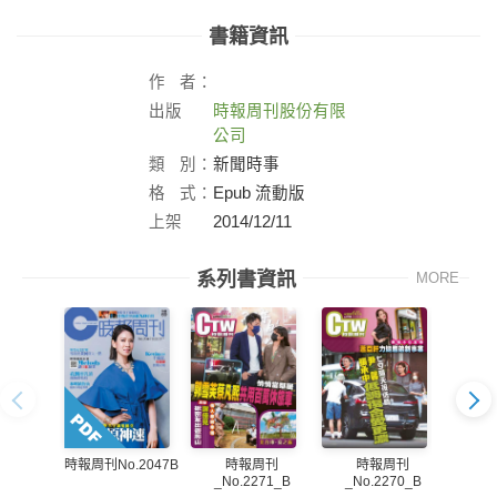
書籍資訊
作
者：
出版
時報周刊股份有限
社：
公司
類
別：
新聞時事
格
式：
Epub 流動版
上架
2014/12/11
日：
系列書資訊
MORE
時報周刊
時報周刊
時報周刊No.2047B
_No.2271_B
_No.2270_B
_N