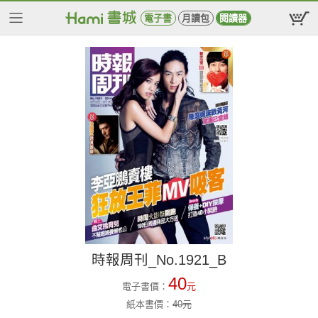
電子書
月讀包
閱讀器
時報周刊_No.1921_B
40
電子書價：
元
紙本書價：
40
元