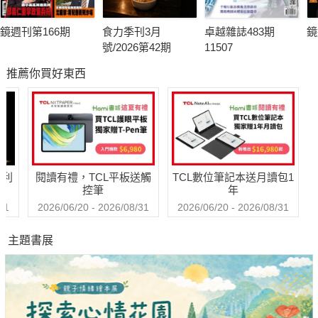
鏡週刊第166期
食力季刊3月
卓越雜誌483期
鏡
號/2026第42期
11507
推薦你買好東西
哈利
閱讀有禮，TCL平板送觸
TCL數位筆記本送月讀包1
控筆
年
31
2026/06/20 - 2026/08/31
2026/06/20 - 2026/08/31
主題書展