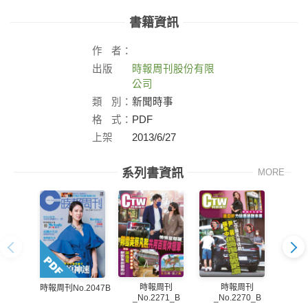
書籍資訊
作
者：
出版
時報周刊股份有限
社：
公司
類
別：
新聞時事
格
式：
PDF
上架
2013/6/27
日：
系列書資訊
MORE
時報周刊
時報周刊
時報周刊No.2047B
_No.2271_B
_No.2270_B
_N