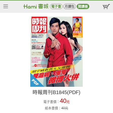
電子書
月讀包
閱讀器
時報周刊B1845(PDF)
40
電子書價：
元
紙本書價：
40
元