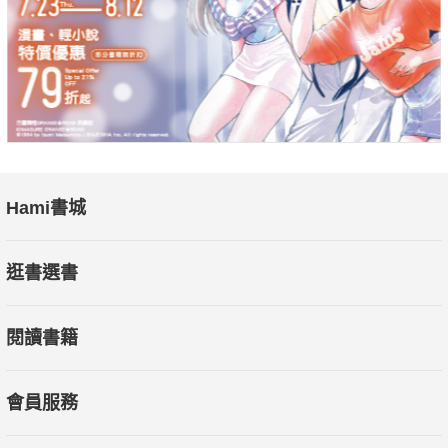
Hami書城
逛書選書
閱讀書籍
會員服務