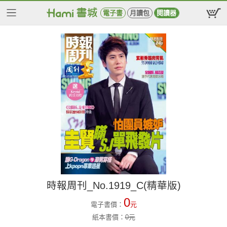
電子書
月讀包
閱讀器
時報周刊_No.1919_C(精華版)
0
電子書價：
元
紙本書價：
0
元