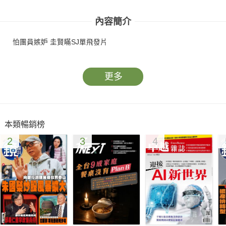
內容簡介
怕團員嫉妒 圭賢瞞SJ單飛發片
更多
本類暢銷榜
2
3
4