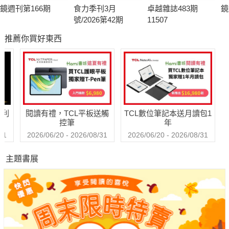
鏡週刊第166期
食力季刊3月
卓越雜誌483期
鏡
號/2026第42期
11507
推薦你買好東西
哈利
閱讀有禮，TCL平板送觸
TCL數位筆記本送月讀包1
控筆
年
31
2026/06/20 - 2026/08/31
2026/06/20 - 2026/08/31
主題書展