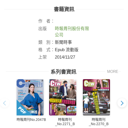
書籍資訊
作
者：
出版
時報周刊股份有限
社：
公司
類
別：
新聞時事
格
式：
Epub 流動版
上架
2014/11/27
日：
系列書資訊
MORE
時報周刊
時報周刊
時報周刊No.2047B
_No.2271_B
_No.2270_B
_N