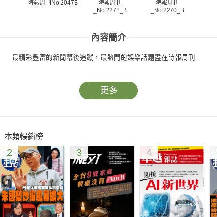
時報周刊
時報周刊
時報周刊No.2047B
_No.2271_B
_No.2270_B
_N
內容簡介
最精彩豐富的新聞幕後追蹤，最熱門的娛樂話題盡在時報周刊
更多
本類暢銷榜
2
3
4