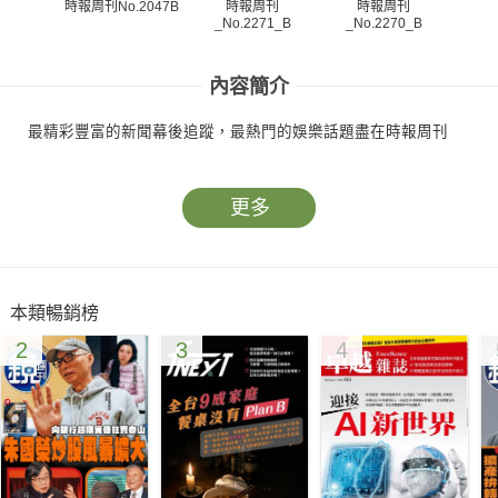
時報周刊
時報周刊
時報周刊No.2047B
_No.2271_B
_No.2270_B
_N
內容簡介
最精彩豐富的新聞幕後追蹤，最熱門的娛樂話題盡在時報周刊
更多
本類暢銷榜
2
3
4