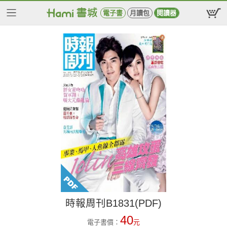
電子書
月讀包
閱讀器
時報周刊B1831(PDF)
40
電子書價：
元