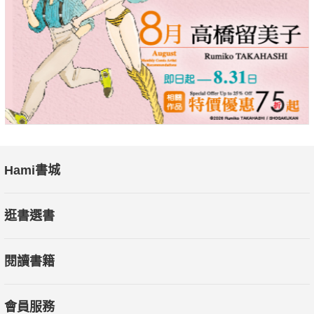
Hami書城
逛書選書
閱讀書籍
會員服務