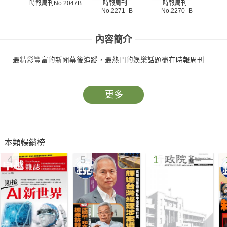
時報周刊
時報周刊
時報周刊No.2047B
_No.2271_B
_No.2270_B
_N
內容簡介
最精彩豐富的新聞幕後追蹤，最熱門的娛樂話題盡在時報周刊
更多
本類暢銷榜
4
5
1