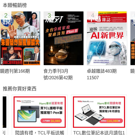
本類暢銷榜
2
3
4
鏡週刊第166期
食力季刊3月
卓越雜誌483期
鏡
號/2026第42期
11507
推薦你買好東西
哈利
閱讀有禮，TCL平板送觸
TCL數位筆記本送月讀包1