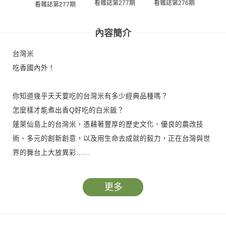
看雜誌第277期
看雜誌第276期
看雜誌第277期
看雜
內容簡介
台灣米
吃香國內外！
你知道幾乎天天要吃的台灣米有多少經典品種嗎？
怎麼樣才能煮出香Q好吃的白米飯？
蓬萊仙島上的台灣米，憑藉著豐厚的歷史文化、優良的農改技
術、多元的創新創意，以及用生命去成就的毅力，正在台灣與世
界的舞台上大放異彩……
更多