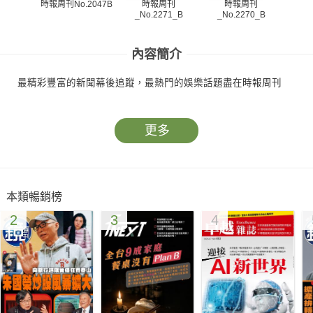
時報周刊
時報周刊
時報周刊No.2047B
_No.2271_B
_No.2270_B
_N
內容簡介
最精彩豐富的新聞幕後追蹤，最熱門的娛樂話題盡在時報周刊
更多
本類暢銷榜
2
3
4