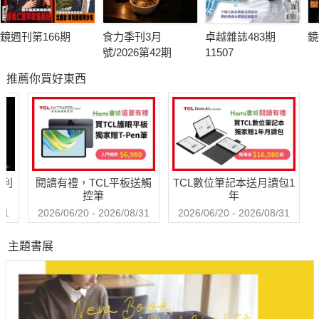
鏡週刊第166期
食力季刊3月
卓越雜誌483期
鏡
號/2026第42期
11507
推薦你買好東西
哈利
閱讀有禮，TCL平板送觸
TCL數位筆記本送月讀包1
控筆
年
31
2026/06/20 - 2026/08/31
2026/06/20 - 2026/08/31
主題書展