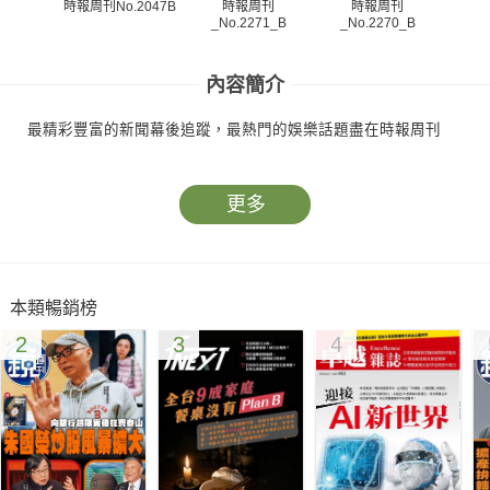
時報周刊
時報周刊
時報周刊No.2047B
_No.2271_B
_No.2270_B
_N
內容簡介
最精彩豐富的新聞幕後追蹤，最熱門的娛樂話題盡在時報周刊
更多
本類暢銷榜
2
3
4