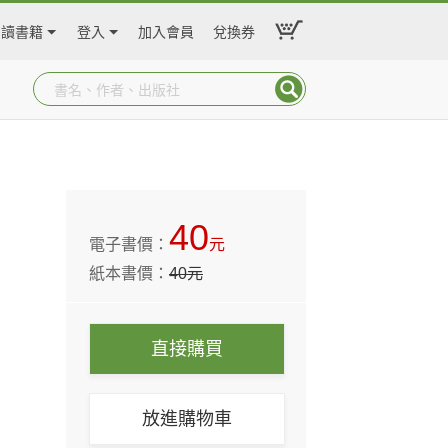
閱讀書籍
登入
加入會員
兌換券
40
電子書價：
元
紙本書價：
40
元
直接購買
放進購物車