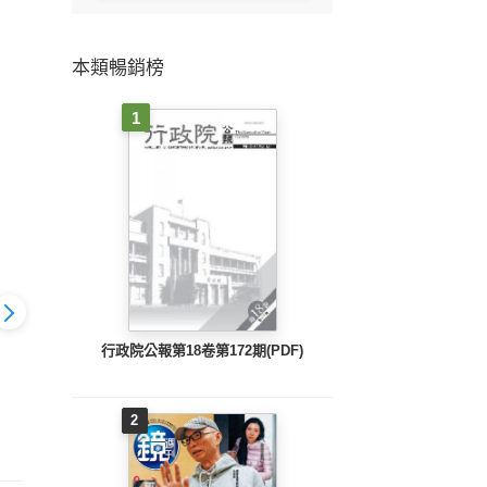
本類暢銷榜
1
行政院公報第18卷第172期(PDF)
o.2268_B
時報周刊_No.2267_B
時報周刊_No.2266_B
時報周刊
2