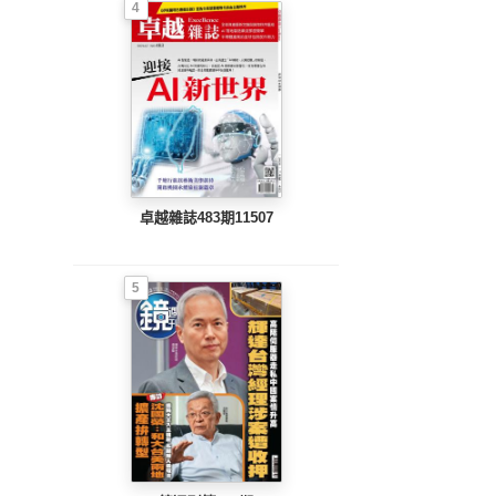
4
卓越雜誌483期11507
5