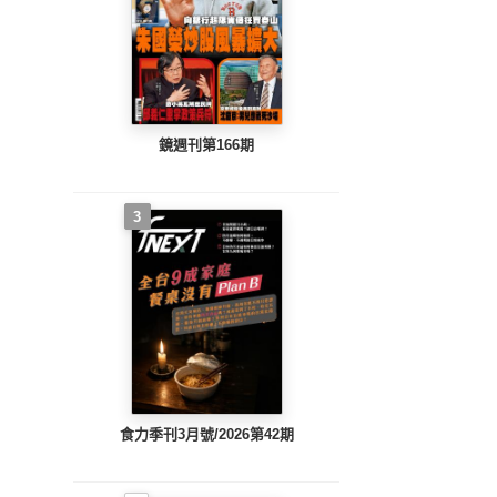
鏡週刊第166期
3
食力季刊3月號/2026第42期