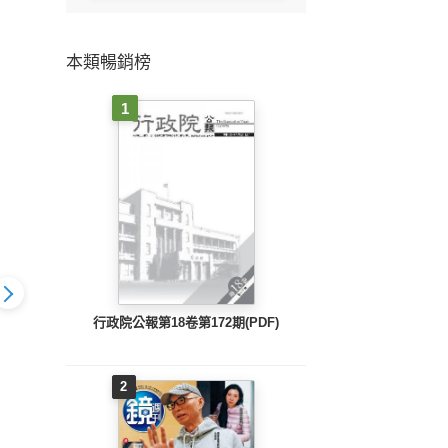
本類暢銷榜
1
行政院公報第18卷第172期(PDF)
第275期
看雜誌第274期
2
看雜誌第275期
看