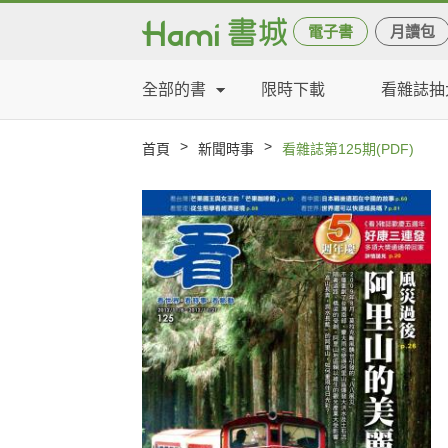
電子書
月讀包
全部的書
限時下載
看雜誌抽
>
>
首頁
新聞時事
看雜誌第125期(PDF)