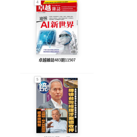
4
卓越雜誌483期11507
5