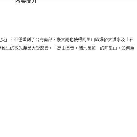
內容簡介
八風災」，不僅重創了台灣南部，豪大雨也使得阿里山區爆發大洪水及土石
以維生的觀光產業大受影響。「高山長青，澗水長藍」的阿里山，如何重