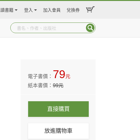
閱讀書籍
登入
加入會員
兌換券
79
電子書價：
元
紙本書價：
99
元
直接購買
放進購物車