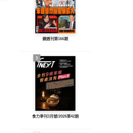
鏡週刊第166期
3
食力季刊3月號/2026第42期