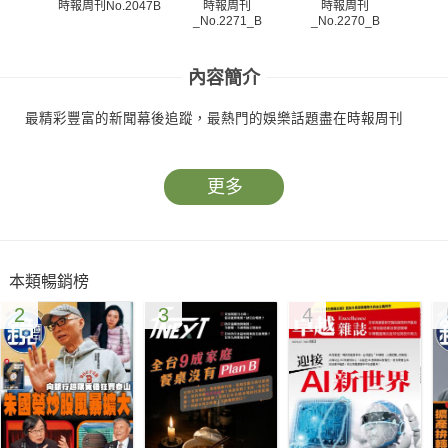
時報周刊
時報周刊
時報周刊No.2047B
_No.2271_B
_No.2270_B
_N
內容簡介
最精彩豐富的新聞幕後追蹤，最熱門的娛樂話題盡在時報周刊
更多
本類暢銷榜
2
3
4