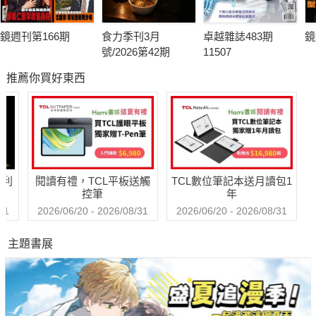
鏡週刊第166期
食力季刊3月
卓越雜誌483期
鏡
號/2026第42期
11507
推薦你買好東西
哈利
閱讀有禮，TCL平板送觸
TCL數位筆記本送月讀包1
控筆
年
31
2026/06/20 - 2026/08/31
2026/06/20 - 2026/08/31
主題書展