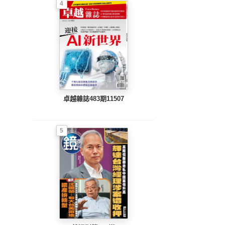
4
卓越雜誌483期11507
5