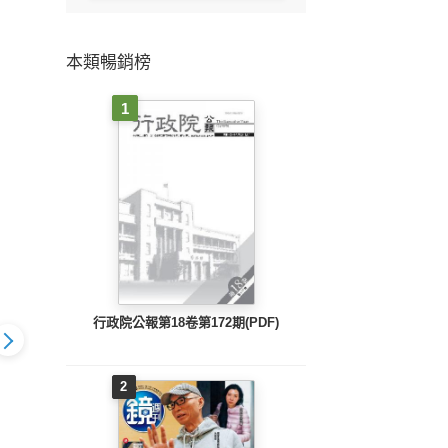
本類暢銷榜
1
行政院公報第18卷第172期(PDF)
2
o.2268_B
時報周刊_No.2267_B
時報周刊_No.2266_B
時報周刊