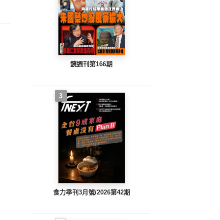
鏡週刊第166期
3
食力季刊3月號/2026第42期