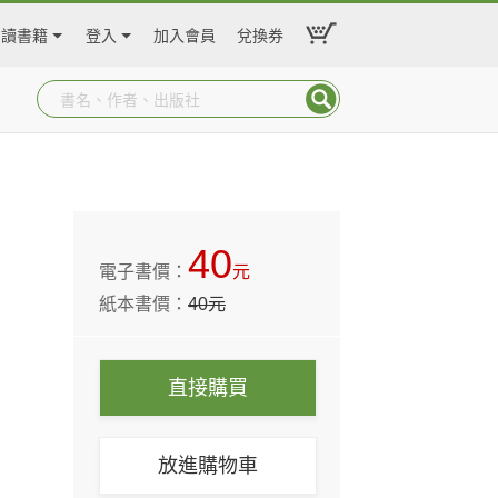
閱讀書籍
登入
加入會員
兌換券
40
電子書價：
元
紙本書價：
40
元
直接購買
放進購物車