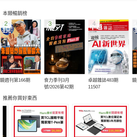
本類暢銷榜
Part 2
2
3
4
食品風暴下的開心農場
從去年開始，台灣人一向最自豪的多樣化美食，卻屢屢遭到考
驗。從塑化劑風暴、美國牛肉、瘦肉精到禽流感，一時之間人人
自危，享受美食的心情因此大打折扣。
鏡週刊第166期
食力季刊3月
卓越雜誌483期
鏡
值得慶幸的是，人類已經漸漸開始深刻反省。在台灣，有一部分
號/2026第42期
11507
人面對大自然，選擇低下頭默默付出，希望從自身做起，以友
推薦你買好東西
善、無毒、有機的方法，從一小塊園地開始，將「善」的力量注
入地球，打造真正的「開心農場」……