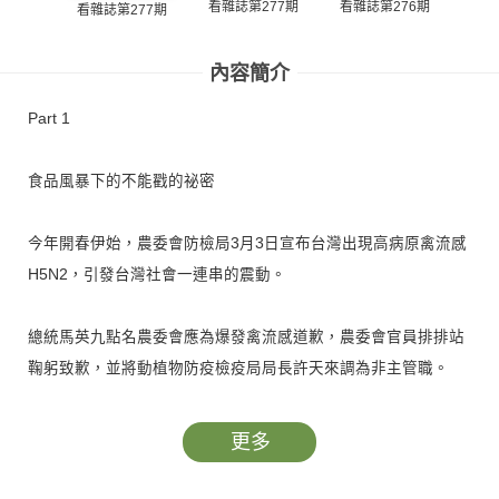
看雜誌第277期
看雜誌第276期
看雜誌第277期
看雜
內容簡介
Part 1
食品風暴下的不能戳的祕密
今年開春伊始，農委會防檢局3月3日宣布台灣出現高病原禽流感
H5N2，引發台灣社會一連串的震動。
總統馬英九點名農委會應為爆發禽流感道歉，農委會官員排排站
鞠躬致歉，並將動植物防疫檢疫局局長許天來調為非主管職。
在該事件中，社會大眾赫然發現，原來早在六年前，獨立記者兼
更多
紀錄片導演李惠仁就在追查此案件，且於去年在網路上播出他追
查禽流感的紀錄片──《不能戳的祕密》……