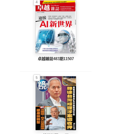
4
卓越雜誌483期11507
5