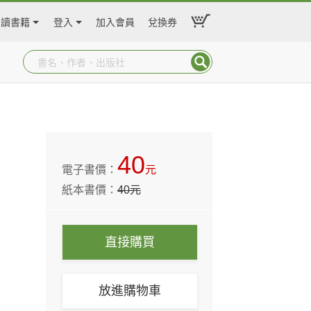
閱讀書籍
登入
加入會員
兌換券
40
電子書價：
元
紙本書價：
40
元
直接購買
放進購物車