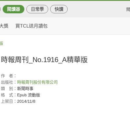
閱讀器
日常學
快讀
大獎
買TCL送月讀包
華版
時報周刊_No.1916_A精華版
作
者：
出版社：
時報周刊股份有限公司
類
別：
新聞時事
格
式：
Epub 流動版
上架日：
2014/11/8