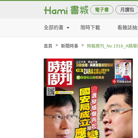
電子書
月讀包
全部的書
限時下載
看雜誌抽
>
>
首頁
新聞時事
時報周刊_No.1916_A精