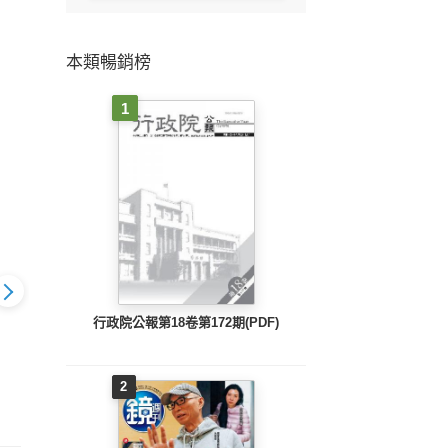
本類暢銷榜
1
行政院公報第18卷第172期(PDF)
2
o.2268_B
時報周刊_No.2267_B
時報周刊_No.2266_B
時報周刊