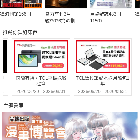
鏡週刊第166期
食力季刊3月
卓越雜誌483期
鏡
號/2026第42期
11507
推薦你買好東西
哈利
閱讀有禮，TCL平板送觸
TCL數位筆記本送月讀包1
控筆
年
31
2026/06/20 - 2026/08/31
2026/06/20 - 2026/08/31
主題書展