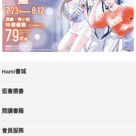
Hami書城
逛書選書
閱讀書籍
會員服務