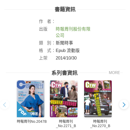
書籍資訊
作
者：
出版
時報周刊股份有限
社：
公司
類
別：
新聞時事
格
式：
Epub 流動版
上架
2014/10/30
日：
系列書資訊
MORE
時報周刊
時報周刊
時報周刊No.2047B
_No.2271_B
_No.2270_B
_N