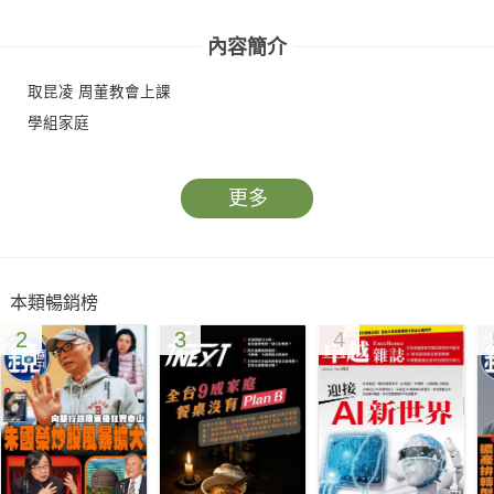
內容簡介
取昆凌 周董教會上課
學組家庭
更多
本類暢銷榜
2
3
4