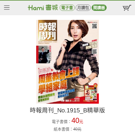
電子書
月讀包
閱讀器
時報周刊_No.1915_B精華版
40
電子書價：
元
紙本書價：
40
元