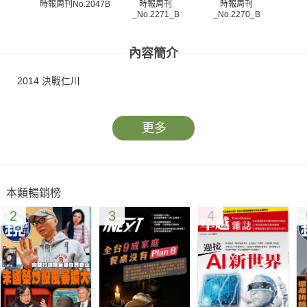
時報周刊
時報周刊
時報周刊No.2047B
_No.2271_B
_No.2270_B
_N
內容簡介
2014 決戰仁川
更多
本類暢銷榜
2
3
4