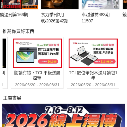
鏡週刊第166期
食力季刊3月
卓越雜誌483期
鏡
號/2026第42期
11507
推薦你買好東西
哈利
閱讀有禮，TCL平板送觸
TCL數位筆記本送月讀包1
控筆
年
31
2026/06/20 - 2026/08/31
2026/06/20 - 2026/08/31
主題書展