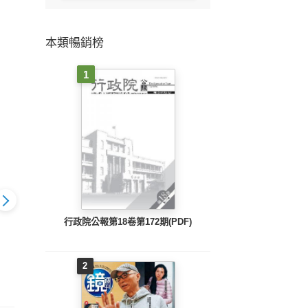
本類暢銷榜
1
行政院公報第18卷第172期(PDF)
2
o.2268_B
時報周刊_No.2267_B
時報周刊_No.2266_B
時報周刊