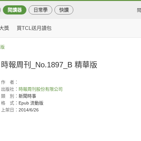
閱讀器
日常學
快讀
大獎
買TCL送月讀包
華版
時報周刊_No.1897_B 精華版
作
者：
出版社：
時報周刊股份有限公司
類
別：
新聞時事
格
式：
Epub 流動版
上架日：
2014/6/26