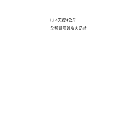
IU 4天瘦4公斤
全智賢喝雞胸肉奶昔