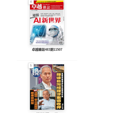
4
卓越雜誌483期11507
5