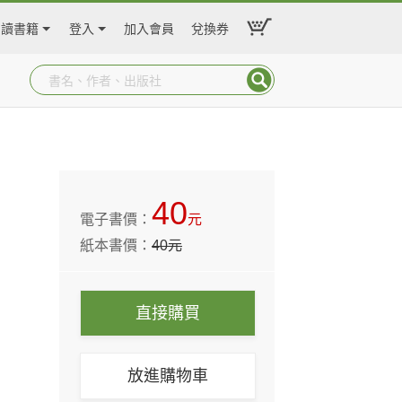
閱讀書籍
登入
加入會員
兌換券
40
電子書價：
元
紙本書價：
40
元
直接購買
放進購物車