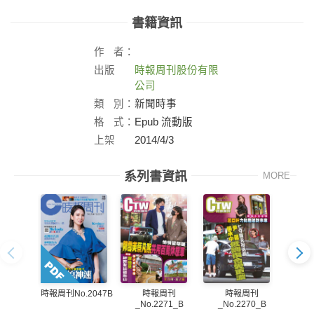
書籍資訊
作
者：
出版
時報周刊股份有限
社：
公司
類
別：
新聞時事
格
式：
Epub 流動版
上架
2014/4/3
日：
系列書資訊
MORE
時報周刊
時報周刊
時報周刊No.2047B
_No.2271_B
_No.2270_B
_N