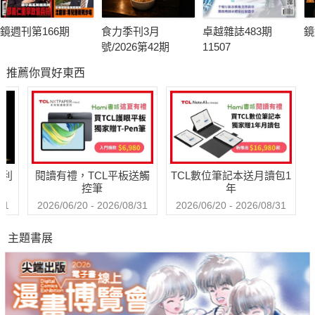
鏡週刊第166期
食力季刊3月
卓越雜誌483期
鏡
號/2026第42期
11507
推薦你買好東西
哈利
閱讀有禮，TCL平板送觸
TCL數位筆記本送月讀包1
控筆
年
31
2026/06/20 - 2026/08/31
2026/06/20 - 2026/08/31
主題書展