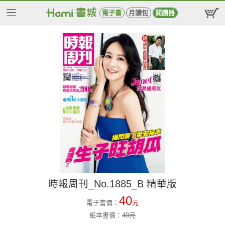
電子書
月讀包
閱讀器
時報周刊_No.1885_B 精華版
40
電子書價：
元
紙本書價：
40
元