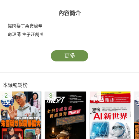
內容簡介
揭閃娶丁柔安秘辛
命理師:生子旺胡瓜
更多
本類暢銷榜
2
3
4