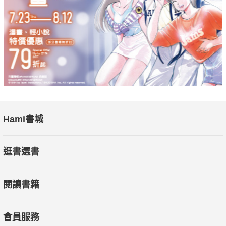
Hami書城
逛書選書
閱讀書籍
會員服務