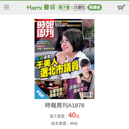
電子書
月讀包
閱讀器
時報周刊A1878
40
電子書價：
元
紙本書價：
40
元