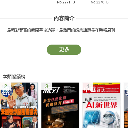
_No.2271_B
_No.2270_B
_N
內容簡介
最精彩豐富的新聞幕後追蹤，最熱門的娛樂話題盡在時報周刊
更多
本類暢銷榜
2
3
4