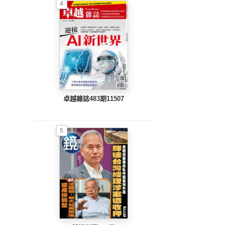
4
卓越雜誌483期11507
5