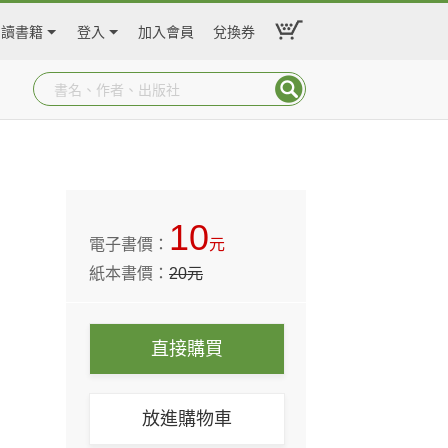
閱讀書籍
登入
加入會員
兌換券
10
電子書價：
元
紙本書價：
20
元
直接購買
放進購物車