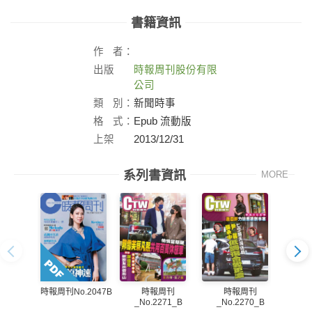
書籍資訊
作
者：
出版
時報周刊股份有限
社：
公司
類
別：
新聞時事
格
式：
Epub 流動版
上架
2013/12/31
日：
系列書資訊
MORE
時報周刊
時報周刊
時報周刊No.2047B
_No.2271_B
_No.2270_B
_N