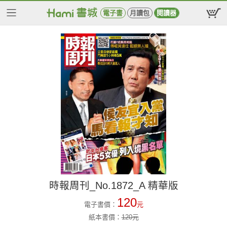
電子書
月讀包
閱讀器
時報周刊_No.1872_A 精華版
120
電子書價：
元
紙本書價：
120
元