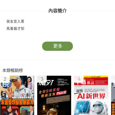
內容簡介
侯友宜入黨
馬看報才知
更多
本類暢銷榜
2
3
4