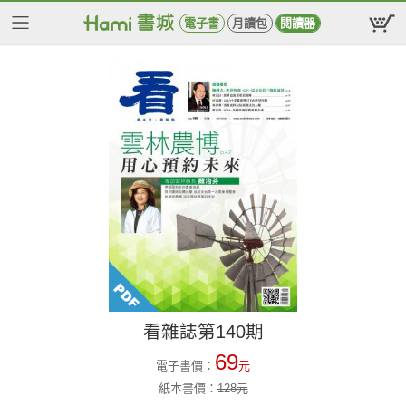
電子書
月讀包
閱讀器
看雜誌第140期
69
電子書價：
元
紙本書價：
128
元