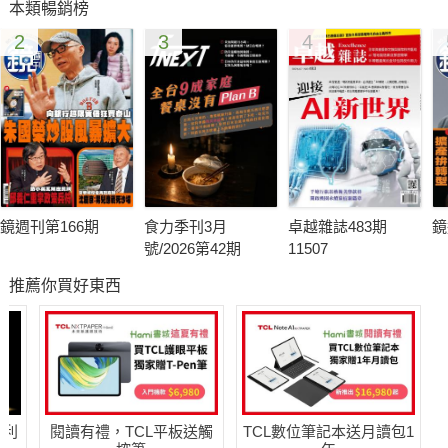
本類暢銷榜
從兩年前的塑化劑事件爆發後，除了抵制黑心商品、要求政府加
2
3
4
強食品安全檢測機制，我們只能徒然坐看食安風暴不斷發生，且
規模一次比一次還大、還廣。
當大品牌的信任崩解、當政府無法替我們把關、當社會的食安危
機已來到頂點，唯一能保護我們的，只有自己！
＝＝＝＝＝＝＝＝＝＝＝＝
食安風暴駭人 如何正本清源？ ☉賴宛琳
商人可以不講道德嗎？ ⊙張清溪
鏡週刊第166期
食力季刊3月
卓越雜誌483期
鏡
p.100食安風暴駭人 如何正本清源？ ☉賴宛琳
號/2026第42期
11507
p.105商人可以不講道德嗎？ ⊙張清溪
推薦你買好東西
p.109案例1：宜蘭深溝國小附幼 小朋友自己種菜吃！ ☉曾允盈
p.112案例2：城市農夫許傑輝 樓頂耕耘開心農場 ⊙鄭少凡
p.115案例3：造福外食族 高雄市首推綠色友善餐廳 ⊙李唐峰
哈利
閱讀有禮，TCL平板送觸
TCL數位筆記本送月讀包1