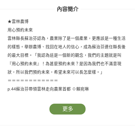
內容簡介
★雲林農博
用心預約未來
雲林縣長蘇治芬認為，農業除了是一個產業，更應該是一種生活
的樣態。舉辦農博、找回在地人的信心，成為蘇治芬連任縣長後
的最大目標。「我認為這是一個新的觀念，我們的主題就是叫
『用心預約未來』！為甚麼預約未來？是因為我們也不滿意現
狀，所以我們預約未來，希望未來可以長怎麼樣。」
＝＝＝＝＝＝＝＝＝＝＝＝
p.44蘇治芬帶領雲林走向農業首都 ☉賴宛琳
p.50縣府團隊全體出擊 成就全台第一次農業博覽會 ☉賴宛琳
p.54相揪來農博 探索雲林農業的未來 ☉賴宛琳
更多
★食安風暴駭人
如何正本清源？