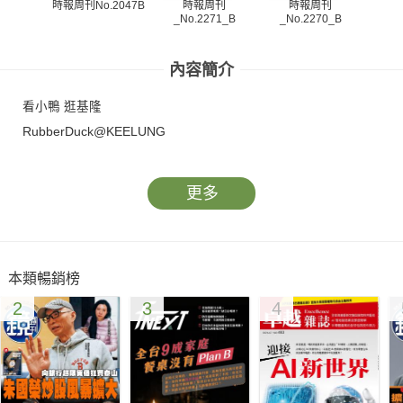
時報周刊
時報周刊
時報周刊No.2047B
_No.2271_B
_No.2270_B
_N
內容簡介
看小鴨 逛基隆
RubberDuck@KEELUNG
更多
本類暢銷榜
2
3
4