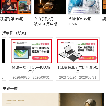
鏡週刊第166期
食力季刊3月
卓越雜誌483期
鏡
號/2026第42期
11507
推薦你買好東西
哈利
閱讀有禮，TCL平板送觸
TCL數位筆記本送月讀包1
控筆
年
31
2026/06/20 - 2026/08/31
2026/06/20 - 2026/08/31
主題書展