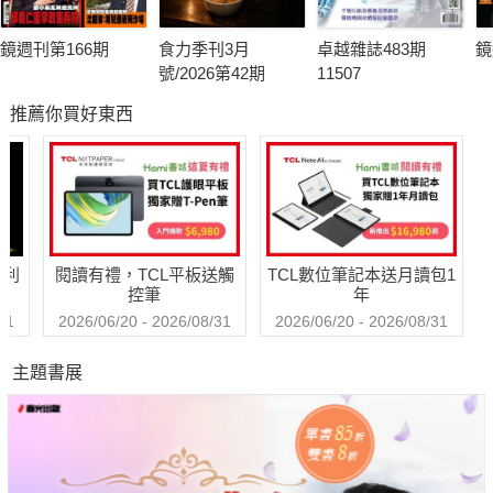
鏡週刊第166期
食力季刊3月
卓越雜誌483期
鏡
號/2026第42期
11507
推薦你買好東西
哈利
閱讀有禮，TCL平板送觸
TCL數位筆記本送月讀包1
控筆
年
31
2026/06/20 - 2026/08/31
2026/06/20 - 2026/08/31
主題書展