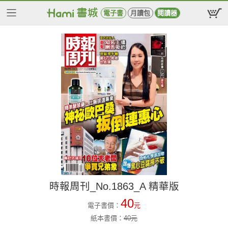
電子書
月讀包
閱讀器
時報周刊_No.1863_A 精華版
40
電子書價：
元
紙本書價：
40
元