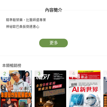
內容簡介
精準驗禁藥，比醫師還專業
神祕歐巴桑扳倒連惠心
更多
本類暢銷榜
2
3
4