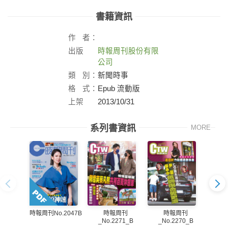
書籍資訊
作
者：
出版
時報周刊股份有限
社：
公司
類
別：
新聞時事
格
式：
Epub 流動版
上架
2013/10/31
日：
系列書資訊
MORE
時報周刊
時報周刊
時報周刊No.2047B
_No.2271_B
_No.2270_B
_N