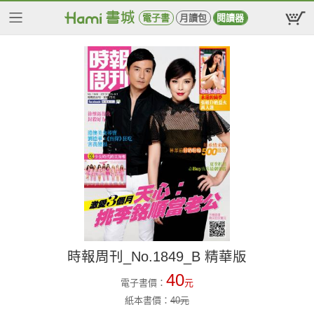
電子書
月讀包
閱讀器
時報周刊_No.1849_B 精華版
40
電子書價：
元
紙本書價：
40
元