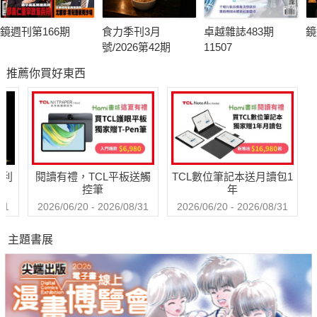
鏡週刊第166期
食力季刊3月
卓越雜誌483期
鏡
號/2026第42期
11507
推薦你買好東西
哈利
閱讀有禮，TCL平板送觸
TCL數位筆記本送月讀包1
控筆
年
31
2026/06/20 - 2026/08/31
2026/06/20 - 2026/08/31
主題書展