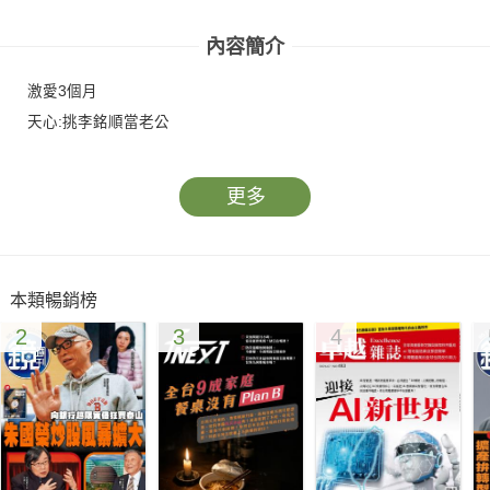
內容簡介
激愛3個月
天心:挑李銘順當老公
更多
本類暢銷榜
2
3
4