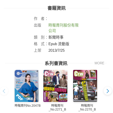
書籍資訊
作
者：
出版
時報周刊股份有限
社：
公司
類
別：
新聞時事
格
式：
Epub 流動版
上架
2013/7/25
日：
系列書資訊
MORE
時報周刊
時報周刊
時報周刊No.2047B
_No.2271_B
_No.2270_B
_N