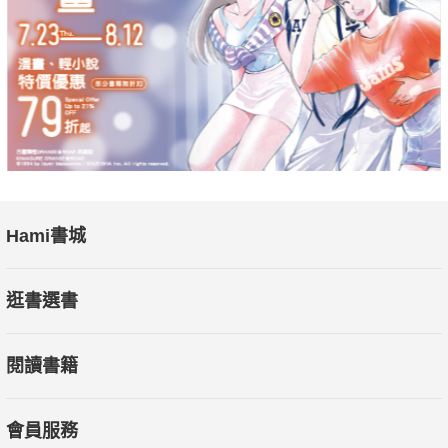
Hami書城
逛書選書
閱讀書籍
會員服務