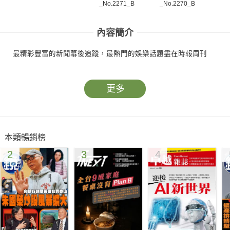
_No.2271_B
_No.2270_B
_N
內容簡介
最精彩豐富的新聞幕後追蹤，最熱門的娛樂話題盡在時報周刊
更多
本類暢銷榜
2
3
4