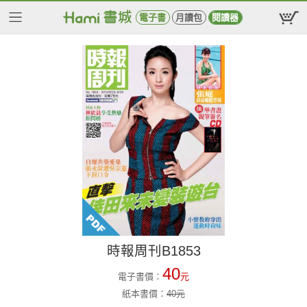
電子書
月讀包
閱讀器
時報周刊B1853
40
電子書價：
元
紙本書價：
40
元