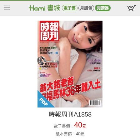
電子書
月讀包
閱讀器
時報周刊A1858
40
電子書價：
元
紙本書價：
40
元