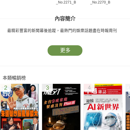
_No.2271_B
_No.2270_B
_N
內容簡介
最精彩豐富的新聞幕後追蹤，最熱門的娛樂話題盡在時報周刊
更多
本類暢銷榜
2
3
4