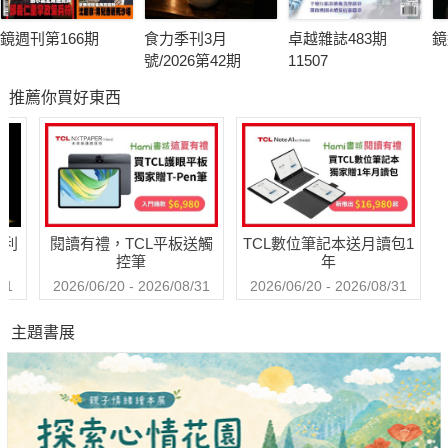
鏡週刊第166期
食力季刊3月
卓越雜誌483期
鏡
號/2026第42期
11507
推薦你買好東西
哈利
閱讀有禮，TCL平板送觸
TCL數位筆記本送月讀包1
控筆
年
31
2026/06/20 - 2026/08/31
2026/06/20 - 2026/08/31
主題書展