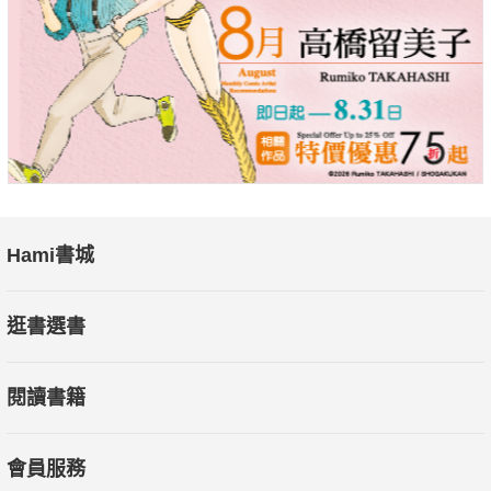
的情境智慧框架，重點不在提供標準答案，而是給你一套思考工
具，引導你跳脫二元對立，看見更多的可能，幫助你在面對人生
的各種選擇時，做出更明智的判斷。
專文推薦
郝旭烈｜郝聲音Podcast主持人
張修修｜不正常人類研究所Podcaster
Hami書城
誠摯推薦（依姓名筆畫排序）
Jacky｜Podcast「電扶梯走左邊 with Jacky」主持人
逛書選書
程世嘉｜iKala共同創辦人暨董事長
曾寶儀｜主持人．作家
閱讀書籍
愛瑞克｜《命定之書》作者．TMBA共同創辦人
楊士範｜關鍵評論網媒體集團共同創辦人
楊斯棓｜《人生路引》作者
會員服務
歐馬克｜「聲藝」創辦人