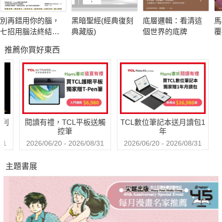
這本書能提供一套思考工具，讓你重新校準內在的指南針。
別再錯用你的腦，
黑暗聖經(經典復刻
底層邏輯：看清這
馬
世界也許依然喧囂，但只要心裡留著第三種看見，
七招用腦法終結分
典藏版)
個世界的底牌
覆
你就擁有隨時轉彎的自由。
心與瞎忙：腦科學
帝
推薦你買好東西
佐證，日本醫界權
富
──瓦基
威教你優化大腦功
能，工作能力加倍
有人說，AI時代當博學的通才不會被淘汰，但也有人說專家更有
【暢銷紀念版】
競爭力；還有人建議必須離開舒適圈，做一些讓自己不舒服的
事，才能活得更好，但也有人強調跳脫舒適圈是有毒的觀念，在
哈利
閱讀有禮，TCL平板送觸
TCL數位筆記本送月讀包1
安全感中自然成長就好……到底該聽誰的？
控筆
年
31
2026/06/20 - 2026/08/31
2026/06/20 - 2026/08/31
在網路連結的世界裡，我們每天被餵食的，都是這類經過極端化
主題書展
濾鏡處理過的資訊，演算法對你的人生毫不關心，卻是影響你人
生重大決策的隱形推手。面對這些看似分歧的課題，你不是只能
二選一，而是可以擁有不被極端聲音綁架的自由，穿透這些雜訊
的關鍵，就在建立一套根據情勢、時間、心智狀態做出最佳判斷
的情境智慧。瓦基從最新的科學研究出發，帶你建立完整而靈活