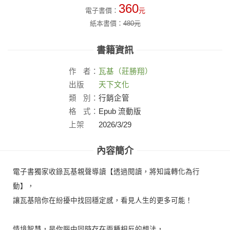
360
電子書價：
元
紙本書價：
480
元
書籍資訊
作
者：
瓦基（莊勝翔）
出版
天下文化
社：
類
別：
行銷企管
格
式：
Epub 流動版
上架
2026/3/29
日：
內容簡介
電子書獨家收錄瓦基親聲導讀【透過閱讀，將知識轉化為行
動】，
讓瓦基陪你在紛擾中找回穩定感，看見人生的更多可能！
情境智慧，是你腦中同時存在兩種相反的想法，