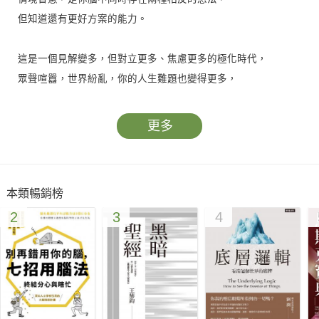
但知道還有更好方案的能力。
這是一個見解變多，但對立更多、焦慮更多的極化時代，
眾聲喧囂，世界紛亂，你的人生難題也變得更多，
現在，你比任何時候都需要擁有清晰的思辨力，
這本書給你一套拆解人生難題、建立思考邏輯的情境智慧，
更多
這趟思考之路，將是你人生淸醒的開端！
我寫這本書，
本類暢銷榜
主要是希望能和正處於「迷惘」或「兩難」中的讀者對話，
2
3
4
想對這些感到自己「不夠好」、對未來充滿焦慮的人說：
「你不是能力不足，只是被錯誤的二元對立框架困住了。」
希望大家在面臨人生「重大轉折」或「決策疲勞」時閱讀這本
書。
當你站在單向門前猶豫不決，
或是覺得自己的努力像是在跑步機上空轉時，