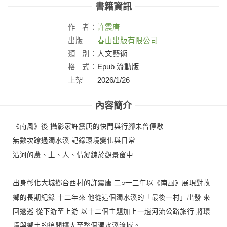
書籍資訊
作
者：
許震唐
出版
春山出版有限公司
社：
類
別：
人文藝術
格
式：
Epub 流動版
上架
2026/1/26
日：
內容簡介
《南風》後 攝影家許震唐的快門與行腳未曾停歇
無數次蹽過濁水溪 記錄環境變化與日常
沿河的農、土、人、情凝鍊於觀景窗中
出身彰化大城鄉台西村的許震唐 二○一三年以《南風》展現對故
鄉的長期紀錄 十二年來 他從這個濁水溪的「最後一村」出發 來
回逡巡 從下游至上游 以十二個主題加上一趟河流公路旅行 將環
境與鄉土的追問擴大至整個濁水溪流域。