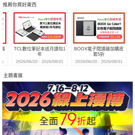
第二部）
求生
悲
推薦你買好東西
轉
是「別無所求」 靜靜等待濁水溪的時間與空間 凝鍊在屬於土地
的一瞬間。
【誠摯推薦】（依姓名筆劃排列）
吳晟／作家
送觸
TCL數位筆記本送月讀包1
BOOX電子閱讀器加購皮
余志偉／哲攝＃新臺灣影像共讀推動者
年
套5折
柯金源／紀錄片工作者
31
2026/06/20 - 2026/08/31
2026/06/20 - 2026/08/31
陳佳琦／嘉義市立美術館館長
主題書展
張世倫／影像評論家、攝影史研究者
詹順貴／環境律師
蔡崇隆／紀錄片導演
鐘聖雄
龔卓軍／臺南市美術館館長
【本書由國家文化藝術基金會臺灣書寫專案補助出版】