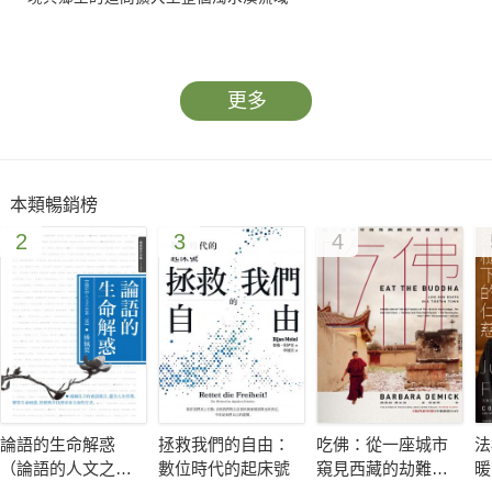
濁水溪全長一八六．六公里 是臺灣最長的河川 流經彰化、雲
林、南投、嘉義 餵養人民不知凡幾 其多重支流更彷彿深入島嶼
更多
核心血脈。這本攝影集不僅是許震唐在觀景窗凝視濁水溪的作品
更有他走向現場的文字動態 是一本從出海口到高山源頭的人文地
理誌。
本類暢銷榜
2
3
4
許震唐記錄了出海口捕烏魚與鰻苗的人 和環境惡化下河口形成的
沙丘異世界；平原上如珍珠散落的西瓜、消逝的菸葉、潮溼的菇
寮；沿著山勢上行 筍人在天未亮的竹林搜尋冬筍 砂石車司機在
枯水期的溪床載卸一車車砂石 孤寂又具風險的車上人生；穿越峽
谷 有環流丘的開闊 攀往高山 壯麗的山景與荒廢的溫泉鄉並行 三
千二百公尺合歡山上的紅屋頂公廁 成了濁水溪源頭的象徵。
論語的生命解惑
拯救我們的自由：
吃佛：從一座城市
法
長時間追一條溪 為的不是捕捉精采一瞬 而是與溪流共度日常 在
（論語的人文之美
數位時代的起床號
窺見西藏的劫難與
暖
攝影的時間性之中召喚日常性。而對許震唐來說 攝影的日常性就