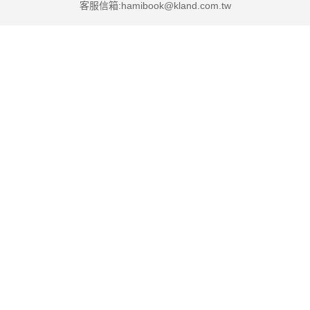
客服信箱:hamibook@kland.com.tw