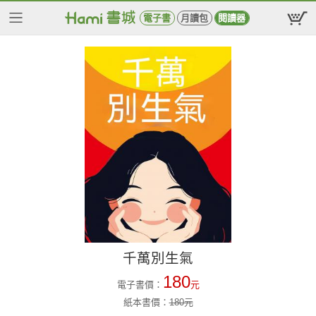
電子書
月讀包
閱讀器
千萬別生氣
180
電子書價：
元
紙本書價：
180
元