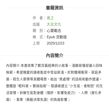
書籍資訊
作
者：
善之
出版
大呂文化
社：
類
別：
心靈勵志
格
式：
Epub 流動版
上架
2025/12/23
日：
內容簡介
內容簡介:本書收集了數百篇經典的小故事，淺顯易懂卻讓人回味
無窮。希望親愛的讀者能從中受益匪淺。針對職場衝突、家庭矛
盾、陌生人摩擦等具體場景，給出 “柔處理” 的話術和動作建議。
整體是 “輕科普 + 實操指南”，幫讀者建立 “少生氣、會制怒” 的生
活習慣。拆解生氣對身體（傷肝、影響免疫力）、人際（激化矛
盾）、事業（衝動決策失誤）的負面影響；