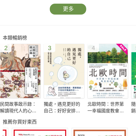
更多
本類暢銷榜
2
3
4
民間故事啟示錄：
獨處，遇見更好的
北歐時間：世界第
隨
解讀現代人的心理
自己：好好安排你
一幸福國度教會我
銷
課題
的專屬時間，重新
的事
象
推薦你買好東西
設定人生的力量
萬
巧