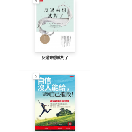
4
反過來想就對了
5