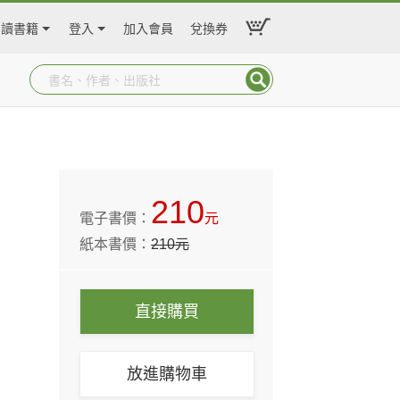
閱讀書籍
登入
加入會員
兌換券
210
電子書價：
元
紙本書價：
210
元
直接購買
放進購物車