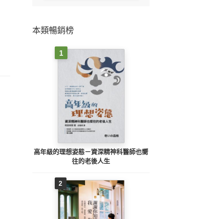
本類暢銷榜
1
高年級的理想姿態－資深精神科醫師也嚮
往的老後人生
2