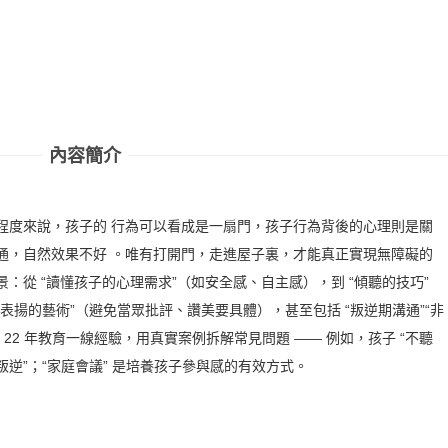
內容簡介
程度來說，孩子的 行為可以看成是一扇門，孩子行為背後的心理則是關
通，自然效果不好 。唯有打開門，走進屋子裏，才能真正實現無障礙的
：從 “讀懂孩子的心理需求”（如安全感、自主感），到 “傾聽的技巧”
表揚的藝術”（避免當眾批評、讚美要具體），甚至包括 “叛逆期溝通”“非
22 年教育一線經驗，用真實案例拆解常見問題 —— 例如，孩子 “不聽
意叛逆”；“家庭會議” 是培養孩子參與感的有效方式。