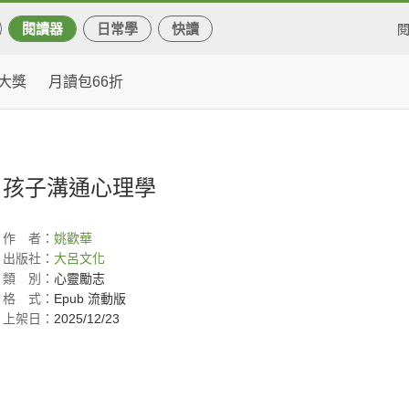
閱讀器
日常學
快讀
大獎
月讀包66折
孩子溝通心理學
作
者：
姚歡華
出版社：
大呂文化
類
別：
心靈勵志
格
式：
Epub 流動版
上架日：
2025/12/23