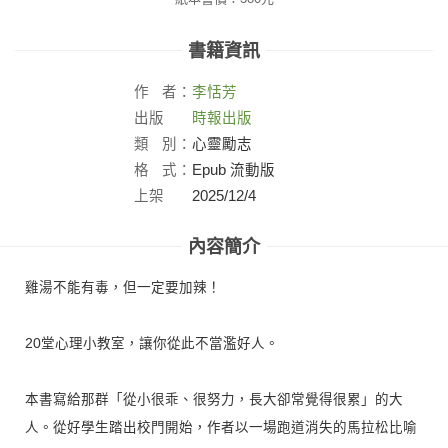
書籍資訊
作
者：
李恬芳
出版
時報出版
社：
類
別：
心靈勵志
格
式：
Epub 流動版
上架
2025/12/4
日：
內容簡介
雞湯不能有毒，但一定要加辣！
20堂心理小教室，讓你從此不當濫好人。
本書寫給那群「從小很乖、很努力，長大卻常覺得很累」的大
人。從好學生踏出校門開始，作者以一場跑道消失的馬拉松比喻