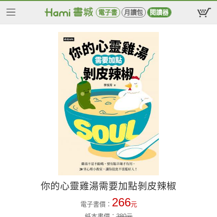
電子書
月讀包
閱讀器
你的心靈雞湯需要加點剝皮辣椒
266
電子書價：
元
紙本書價：
380
元