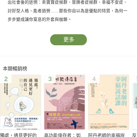
出社會後的迷惘：乖寶寶症候群、冒牌者症候群、幸福不安症、
討好型人格、能者過勞……那些你自以為是優點的特質，為何一
步步變成讓你窒息的外套與枷鎖。
書中用大量貼近職場與親密關係的故事，拆解各種常見的心理現
更多
象：總是害怕辜負期待，於是過度負責、過度付出；明明朋友很
多卻感到孤單；越想幫助別人越挫折；總是不斷遇到同類型的
「爛人」；對親近的人特別容易發脾氣；在家庭、愛情與職場
本類暢銷榜
裡，被情緒勒索與煤氣燈效應消磨自信。
2
3
4
作者不是要你變成「自私的人」，而是教你看懂人性與自己的心
理機制：如何運用死人原則設定真正做得到的改變、用餃子理論
減少助人無力感、從鏡子效應裡看見被自己否認的那一塊、在互
惠失衡中學會設下界線、在內向外向的價值交換裡找到屬於自己
的社交方式。
獨處，遇見更好的
高功能倖存者：如
阿丹老師的幸福說
反