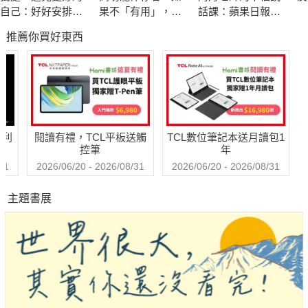
當你慢慢學會區分「我是誰」與「別人要我成為誰」，不再只靠
自己：好好安排你
果不「有用」，我
話課：蘋果日報專
成績、表現與被需要感證明價值，就能一點一滴收回對人生的主
的專屬時間，重新
還值得被愛嗎？
題報導，學生瘋狂
推薦你買好東西
設定人生的力量
搶修的大學最夯
導權。這不是一本叫你立刻勇敢改變一切的人生勵志書，而是陪
課，教你不當句點
你誠實面對恐懼、內疚與不安，練習如何在關係與自我之間取得
王，「說」出幸福
平衡的心理使用說明書，帶著你從「當一個濫好人」走向「成為
人生！
一個自在而完整的人」。
哈利
閱讀有禮，TCL平板送觸
TCL數位筆記本送月讀包1
控筆
年
31
2026/06/20 - 2026/08/31
2026/06/20 - 2026/08/31
主題書展