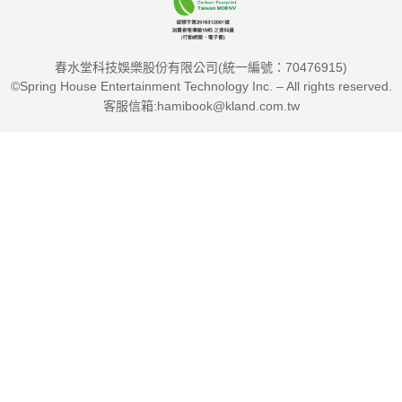
經過長期的經驗累積，又大量的實地訪查，作者認為未來以下領
域的相關企業，值得特別觀察：半導體、人工智慧、新世代顯示
春水堂科技娛樂股份有限公司(統一編號：70476915)
器、新頭戴式設備、智慧手錶、網路安全、虛擬偶像、睡眠產
©Spring House Entertainment Technology Inc. – All rights reserved.
業、遠距醫療、文玩產業、寵物經濟、三孩政策催生的母嬰經
客服信箱:hamibook@kland.com.tw
濟。
本書特色
★累計半世紀的投資經驗
本書作者王華是資深的對沖基金經理人，陳卓賢是知名財經編輯
及暢銷書作者。兩人的投資經驗累計超過50年，可以提供讀者深
刻的建議。
★潛力產業的詳細解析
台積電是臺灣的護國神山，臺灣民眾都認為半導體產業全球獨
強。作者不受「經濟民族主義的侷限」全面分析市場上7雄：美