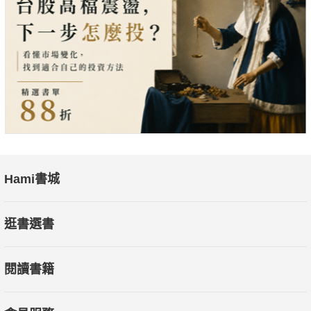
而在參觀公司生產線時，大家都有類似的關注點，如生產線數
量、生產效率、產品良率、特殊技術、新產品研發、自動化程
度、工廠的衞生（員工進入生產線有否穿戴頭套和鞋套等）、污
染和廢品處理（垃圾和廢水）等問題。
但各地的基金經理總有不同的關注重點。歐洲的基金經理都會問
及工人待遇、生活、安全、環保（因為為良好的衞生和廢品處
理，能夠提升生產效率及良率，也避免政府處罰，有助控制生產
成本），但美國的基金經理則更關心良率、效率、工人輪班時
Hami書城
間，更常發問哪些是機器自動化或人手的步驟（或許覺得工人乾
坐幾小時做著重複的動作匪夷所思）。
逛書選書
作者看過無數工廠，早已不太注意工廠介紹，有時也會了解一下
閱讀書籍
設備使用量、良率定義、關鍵製程，但更會從產業鏈的角度去印
證自己的預想，找出股價的關鍵「螺絲釘」。