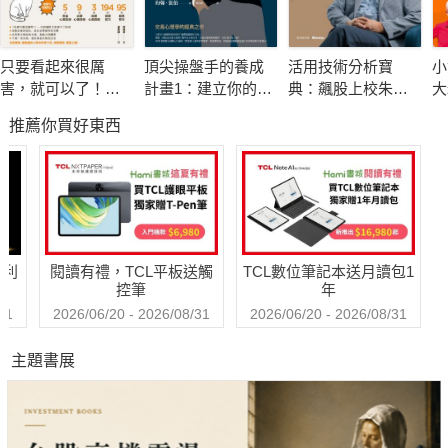
基金仍然維持獲利。
只要看起來很厲
頂尖操盤手的養成
活用技術分析寶
小
長時間的專業歷練，大量拜訪公司、分析市場，讓他對市場大小
害，就可以了！巧
計畫1：建立你的獲
典：飆股上校朱家
大
事瞭如指掌。例如他發現企業對於有關營業額的預估，有些公司
妙直入人心的暗黑
利模型
泓40年實戰精華 從
室
推薦你買好東西
心理學：優雅的狡
K線、均線到交易高
賺
採用「自上而下」的方法。在數名高層主管之間選取平均數字，
猾才是王道，90個
手的養成祕笈
就用此作為今年的預測。好處是數字由主管提出，他們會承擔責
讓你穩居優勢的必
任盡力達標，但由於數字只是主觀印象，也可能讓公司誤入歧
勝人心攻略【暢銷
紀念版】
途。
哈利
閱讀有禮，TCL平板送觸
TCL數位筆記本送月讀包1
有些公司採用「由下而上」的分析方法，邀請前線營業員提出業
控筆
年
績預測，集思廣益地吸納這些數字，再交給管理層，好處是吸納
31
2026/06/20 - 2026/08/31
2026/06/20 - 2026/08/31
了前線的意見也許較準確，但必須確保：
主題書展
（1）營業員了解市場和顧客需求
（2）誠實彙報、不會報喜不報憂、不會只說奉承討好的數字。