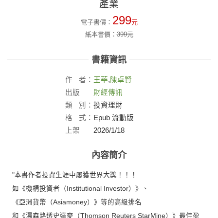
產業
299
電子書價：
元
紙本書價：
399
元
書籍資訊
作
者：
王華
,
陳卓賢
出版
財經傳訊
社：
類
別：
投資理財
格
式：
Epub 流動版
上架
2026/1/18
日：
內容簡介
"本書作者投資生涯中屢獲世界大獎！！！
如《機構投資者（Institutional Investor）》、
《亞洲貨幣（Asiamoney）》等的高級排名
和《湯森路透史達麥（Thomson Reuters StarMine）》最佳盈