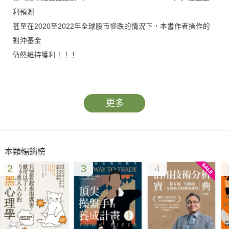
利預測
甚至在2020至2022年全球股市慘跌的情況下，本書作者操作的
對沖基金
仍然維持獲利！！！
讓他來告訴你──如何找到賺大錢的機會！
也同時分享他眼中的──12個黄金投資機會！
更多
本書作者之一王華，是易方資本對沖基金的創辦人，曾於法國巴
黎銀行擔任科技股分析員，負責分析大中華地區的科技硬體公
本類暢銷榜
司。
2
3
4
在投資生涯中，屢獲大獎，其中包括《機構投資者（Institutional
Investor）》、《亞洲貨幣（Asiamoney）》的高級排名及湯森
路透史達麥（Thomson Reuters StarMine）最佳盈利預測獎
項。在2020至2022年，全球股市大跌的情況下，他操作的對沖