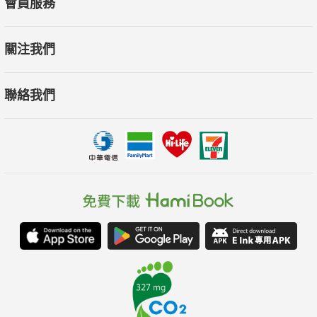
會員服務
而由於全心、全時投入工作，在別人看熱鬧時，作者則把重心放
在商業模式的觀察。如《來自星星的你》熱映時，作者觀察到韓
關注我們
國電視臺一般在寫完15集劇本就會開拍，拍了4至6集就推出放
映，之後一星期拍一集。這樣的模式，可以讓製作組隨時回應觀
聯絡我們
眾要求，例如金秀賢在前數集的高領毛衣在後期改為低領，在第
18集收視突破30％時讓大結局延至第21集；這模式也利於廣告和
贊助商根據收視率來投放廣告量，譬如，通訊軟體LINE就是在中
後段才投放植入廣告和片尾廣告。
作為專業的對沖基金經理人，不能滿足於單純的長期持有或是存
股等投資手法。他們往往同時持有多方及空方部位。他也建議投
資人如何操作。「作空可以擺脫心理偏差和謬誤。大多投資人都
以作多買入為主，但如在作多之外配置作空部位，則有助摒除過
分樂觀、一廂情願、心錨等心魔和偏見，更平靜坦然地審視股
票。」