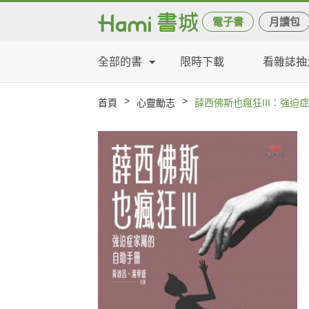
電子書
月讀包
全部的書
限時下載
看雜誌抽
>
>
首頁
心靈勵志
薛西佛斯也瘋狂III：強迫