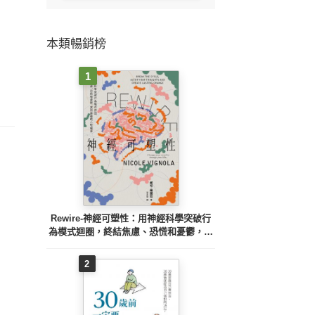
本類暢銷榜
1
Rewire-神經可塑性：用神經科學突破行
為模式迴圈，終結焦慮、恐慌和憂鬱，實
現最佳的心理健康
2