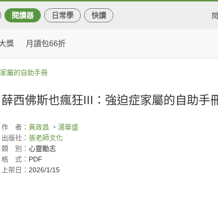
閱讀器
日常學
快讀
大獎
月讀包66折
症家屬的自助手冊
薛西佛斯也瘋狂III：強迫症家屬的自助手
作
者：
黃政昌
、
湯華盛
出版社：
張老師文化
類
別：
心靈勵志
格
式：
PDF
上架日：
2026/1/15