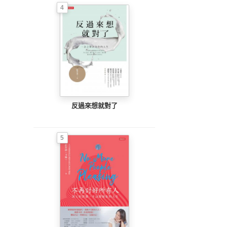
4
反過來想就對了
5