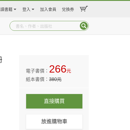
閱讀書籍
登入
加入會員
兌換券
冊
266
電子書價：
元
紙本書價：
380
元
直接購買
放進購物車