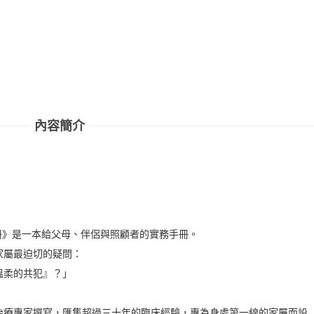
內容簡介
手冊》是一本給父母、伴侶與照顧者的實務手冊。
家屬最迫切的疑問：
溫柔的共犯』？」
治療專家撰寫，匯集超過三十年的臨床經驗，專為身處第一線的家屬而設