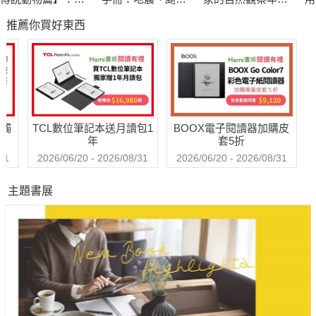
讀成語背後的故事
風、洪水來襲時，
（自然寫作經典，
國
推薦你買好東西
跟你的貓咪一起活
長銷慶功版）
通
下去！
(P
送觸
TCL數位筆記本送月讀包1
BOOX電子閱讀器加購皮
年
套5折
31
2026/06/20 - 2026/08/31
2026/06/20 - 2026/08/31
主題書展