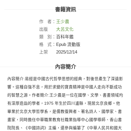
書籍資訊
作
者：
王少農
出版
大呂文化
社：
類
別：
百科年鑑
格
式：
Epub 流動版
上架
2025/12/14
日：
內容簡介
內容簡介:易經是中國古代哲學思想的經典，對後世產生了深遠影
響。這種自強不息，用於求變的寶貴精神是中國人走向不斷成功
的智慧之源。作者簡介:王少農是一位在國學、文學、書畫領域均
有深厚造詣的學者，1975 年生於四川瀘縣，現居北京良鄉。他
畢業於北京大學哲學系，是儒教復興者、著名詩人、國學家、書
畫家，同時擔任中華職業教育社職業指導中心國學導師、香山書
院院長、《中國詩詞》主編，還參與編纂了《中華人民共和國大