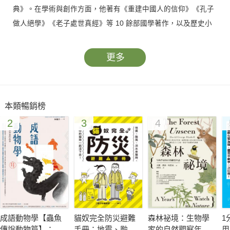
典》。在學術與創作方面，他著有《重建中國人的信仰》《孔子
做人絕學》《老子處世真經》等 10 餘部國學著作，以及歷史小
說《竹林七賢》《東晉風流》、詩集《寂》等文學作品，其作品
被介紹到香港、臺灣、日本、韓國、新加坡、美國、加拿大、西
更多
班牙等多個國家和地區，是具有廣泛影響力的新一代國學領軍人
物。
本類暢銷榜
2
3
4
成語動物學【蟲魚
貓奴完全防災避難
森林祕境：生物學
1
傳說動物篇】：閱
手冊：地震、颱
家的自然觀察年誌
用