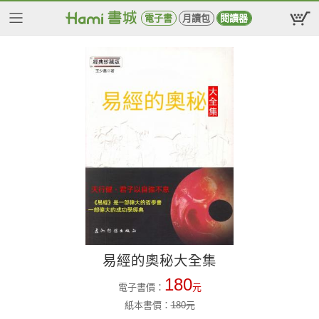
電子書
月讀包
閱讀器
易經的奧秘大全集
180
電子書價：
元
紙本書價：
180
元