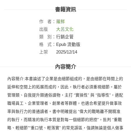
書籍資訊
作
者：
羅鮮
出版
大呂文化
社：
類
別：
行銷企管
格
式：
Epub 流動版
上架
2025/12/14
日：
內容簡介
內容簡介:本書論述了企業是由細節組成的，是由細節在時間上的
延伸和空間上的拓展而成的，因此，執行者必須重視細節。屬於
管理類、自我提升類通俗讀物，主打 “實操性” 與 “指導性”，適配
職場員工、企業管理者、創業者等群體，也適合希望提升做事效
率與執行力的普通讀者。書中明確提出 “偉大的戰略離不開精准
的執行，而精准的執行本質是對每一個細節的把控”，批判 “重戰
略、輕細節”“重口號、輕落實” 的常見誤區，強調無論是個人做事