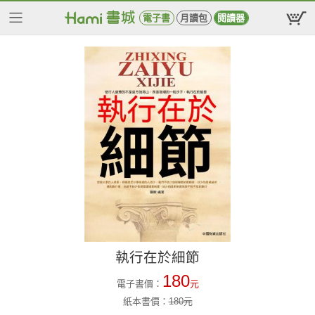
電子書
月讀包
閱讀器
執行在於細節
180
電子書價：
元
紙本書價：
180
元