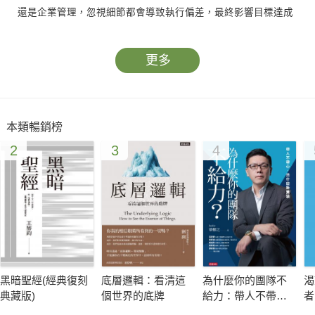
還是企業管理，忽視細節都會導致執行偏差，最終影響目標達成
更多
本類暢銷榜
2
3
4
黑暗聖經(經典復刻
底層邏輯：看清這
為什麼你的團隊不
渴
典藏版)
個世界的底牌
給力：帶人不帶
者
心，憑什麼衝業績
《